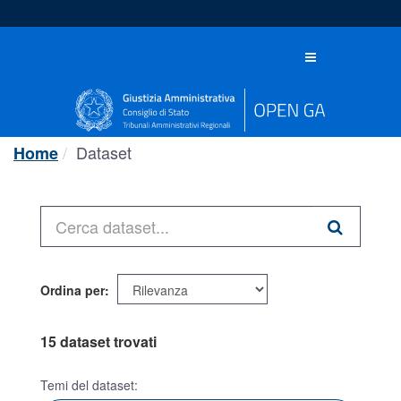
Salta
al
contenuto
Toggle
navigation
Dataset
Home
Ordina per
15 dataset trovati
Temi del dataset: