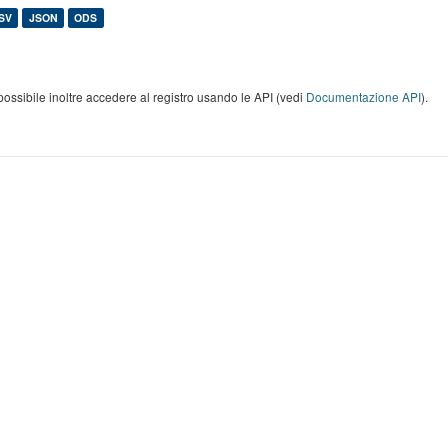
SV
JSON
ODS
possibile inoltre accedere al registro usando le API (vedi
Documentazione API
).