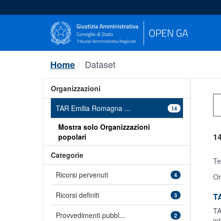
Salta
al
contenuto
Dataset
Home
Organizzazioni
TAR Emilia Romagna ...
14
Mostra solo Organizzazioni
14
popolari
Categorie
Te
Ricorsi pervenuti
4
Or
Ricorsi definiti
T
3
TA
Provvedimenti pubbl...
2
in