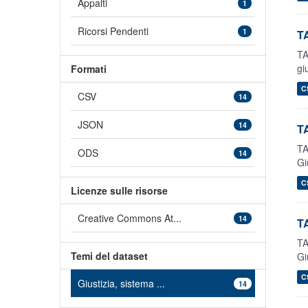
Appalti
1
Ricorsi Pendenti
1
TA
TA
gi
Formati
C
CSV
14
JSON
14
TA
TA
ODS
14
Gi
C
Licenze sulle risorse
Creative Commons At...
14
TA
TA
Temi del dataset
Gi
C
Giustizia, sistema ...
14