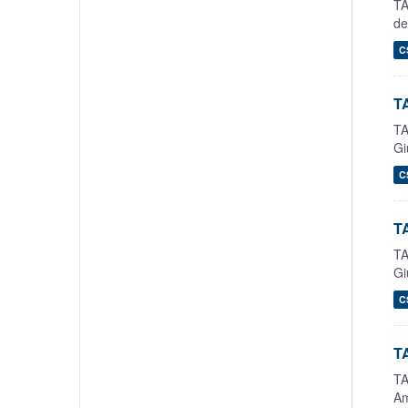
TA
de
C
TA
TA
Gi
C
TA
TA
Gi
C
T
TA
Am