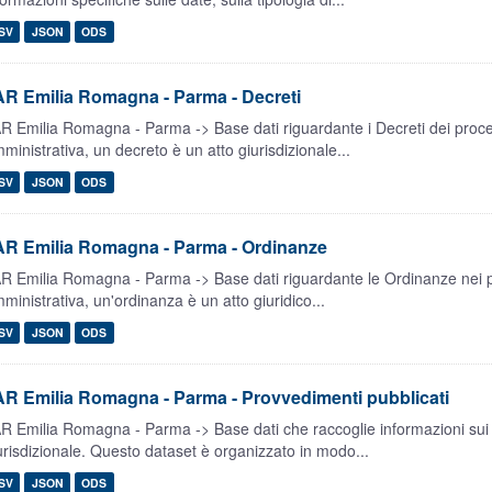
SV
JSON
ODS
R Emilia Romagna - Parma - Decreti
R Emilia Romagna - Parma -> Base dati riguardante i Decreti dei process
ministrativa, un decreto è un atto giurisdizionale...
SV
JSON
ODS
AR Emilia Romagna - Parma - Ordinanze
R Emilia Romagna - Parma -> Base dati riguardante le Ordinanze nei pro
ministrativa, un'ordinanza è un atto giuridico...
SV
JSON
ODS
R Emilia Romagna - Parma - Provvedimenti pubblicati
R Emilia Romagna - Parma -> Base dati che raccoglie informazioni sui 
urisdizionale. Questo dataset è organizzato in modo...
SV
JSON
ODS