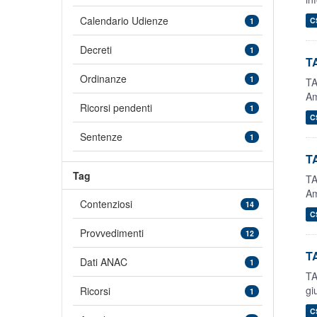
Calendario Udienze
C
1
Decreti
1
TA
Ordinanze
1
TA
Am
Ricorsi pendenti
1
C
Sentenze
1
T
Tag
TA
Am
Contenziosi
14
C
Provvedimenti
12
TA
Dati ANAC
1
TA
gi
Ricorsi
1
C