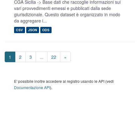
CGA Sicilia -> Base dati che raccoglie informazioni sui
vari provvedimenti emessi e pubblicati dalla sede
giurisdizionale. Questo dataset è organizzato in modo
da aggregare i...
CSV
JSON
ODS
1
2
3
...
22
»
E' possibile inoltre accedere al registro usando le API (vedi
Documentazione API
).