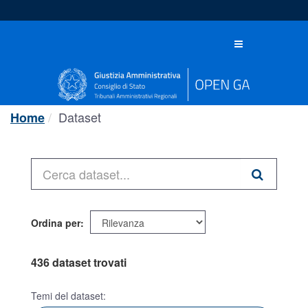
Salta
al
contenuto
Toggle
navigation
Dataset
Home
Ordina per
436 dataset trovati
Temi del dataset: