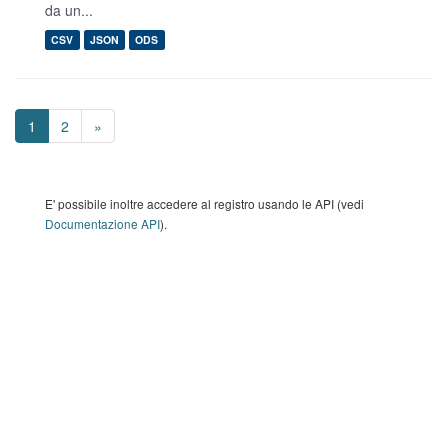
da un...
CSV
JSON
ODS
1
2
»
E' possibile inoltre accedere al registro usando le API (vedi
Documentazione API
).