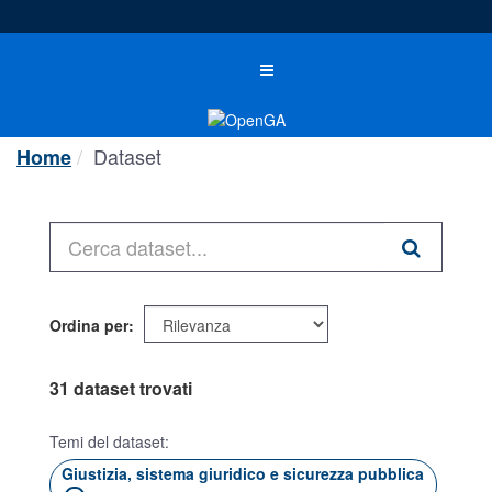
Salta
al
contenuto
Toggle
navigation
Dataset
Home
Ordina per
31 dataset trovati
Temi del dataset:
Giustizia, sistema giuridico e sicurezza pubblica