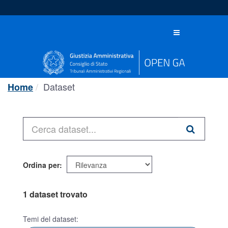
Salta
al
contenuto
Toggle
navigation
Dataset
Home
Ordina per
1 dataset trovato
Temi del dataset: