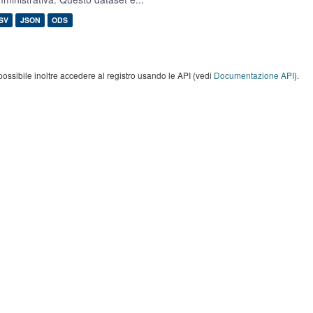
SV
JSON
ODS
possibile inoltre accedere al registro usando le API (vedi
Documentazione API
).