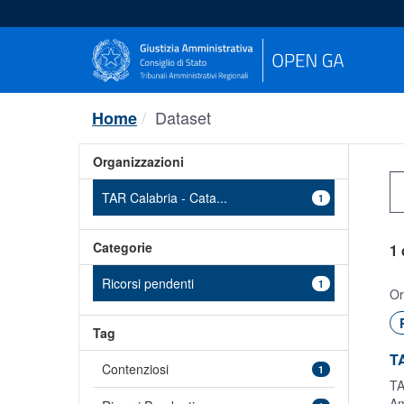
Salta
al
contenuto
Dataset
Home
Organizzazioni
TAR Calabria - Cata...
1
Categorie
1 
Ricorsi pendenti
1
Or
Tag
TA
Contenziosi
1
TA
Am