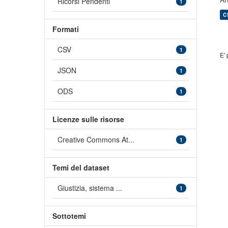
Ricorsi Pendenti
1
C
Formati
CSV
1
E' 
JSON
1
ODS
1
Licenze sulle risorse
Creative Commons At...
1
Temi del dataset
Giustizia, sistema ...
1
Sottotemi