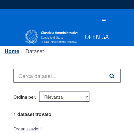
Salta
al
contenuto
Toggle
navigation
Dataset
Home
Ordina per
1 dataset trovato
Organizzazioni: