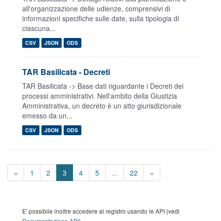
all'organizzazione delle udienze, comprensivi di
informazioni specifiche sulle date, sulla tipologia di
ciascuna...
CSV
JSON
ODS
TAR Basilicata - Decreti
TAR Basilicata -> Base dati riguardante i Decreti dei
processi amministrativi. Nell'ambito della Giustizia
Amministrativa, un decreto è un atto giurisdizionale
emesso da un...
CSV
JSON
ODS
«
1
2
3
4
5
...
22
»
E' possibile inoltre accedere al registro usando le API (vedi
Documentazione API
).