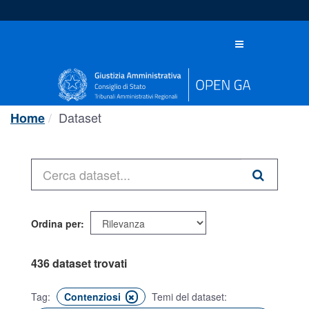
Salta
al
contenuto
Toggle
navigation
Dataset
Home
Ordina per
436 dataset trovati
Tag:
Contenziosi
Temi del dataset: