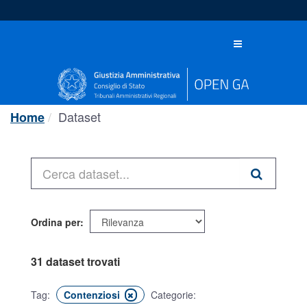
Salta
al
contenuto
Toggle
navigation
Dataset
Home
Ordina per
31 dataset trovati
Tag:
Contenziosi
Categorie: