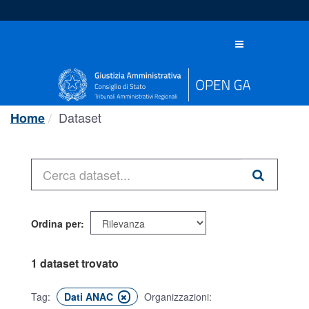
Salta
al
contenuto
Toggle
navigation
Dataset
Home
Ordina per
1 dataset trovato
Tag:
Dati ANAC
Organizzazioni: