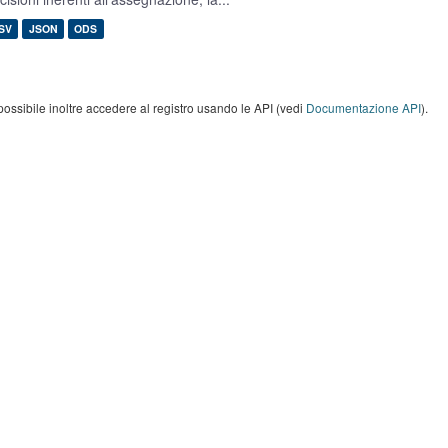
SV
JSON
ODS
possibile inoltre accedere al registro usando le API (vedi
Documentazione API
).