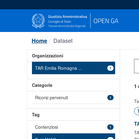
Salta
al
contenuto
Dataset
Home
Organizzazioni
TAR Emilia Romagna ...
1
Categorie
1 
Ricorsi pervenuti
1
Ta
Tag
TA
Contenziosi
1
TA
de