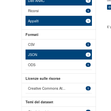
Dati ANAC
1
C
Ricorsi
1
Appalti
1
E' 
Formati
CSV
1
JSON
1
ODS
1
Licenze sulle risorse
Creative Commons At...
1
Temi del dataset