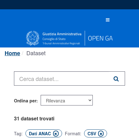
Salta
al
contenuto
Toggle
navigation
Dataset
Home
Ordina per
31 dataset trovati
Tag:
Dati ANAC
Formati:
CSV