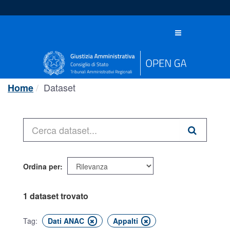
Salta
al
contenuto
Toggle
navigation
Dataset
Home
Ordina per
1 dataset trovato
Tag:
Dati ANAC
Appalti