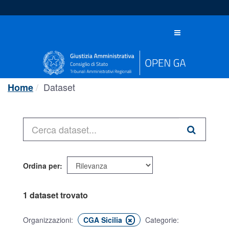
Salta
al
contenuto
Toggle
navigation
Dataset
Home
Ordina per
1 dataset trovato
Organizzazioni:
CGA Sicilia
Categorie: