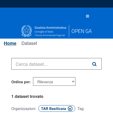
Salta
al
contenuto
Toggle
navigation
Dataset
Home
Ordina per
1 dataset trovato
Organizzazioni:
TAR Basilicata
Tag: