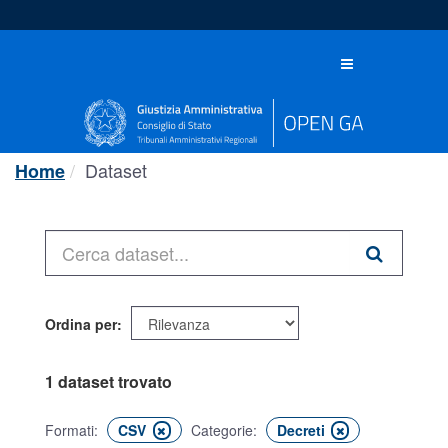
Salta
al
contenuto
Toggle
navigation
Dataset
Home
Ordina per
1 dataset trovato
Formati:
CSV
Categorie:
Decreti