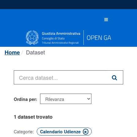
Salta
al
contenuto
Toggle
navigation
Dataset
Home
Ordina per
1 dataset trovato
Categorie:
Calendario Udienze