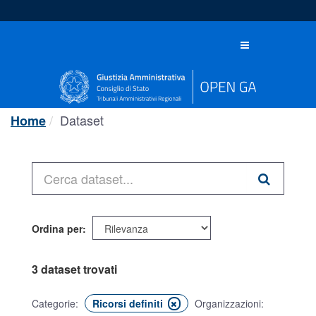
Salta
al
contenuto
Toggle
navigation
Dataset
Home
Ordina per
3 dataset trovati
Categorie:
Ricorsi definiti
Organizzazioni: