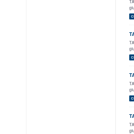
TA
gi
C
TA
TA
gi
C
TA
TA
gi
C
TA
TA
gi