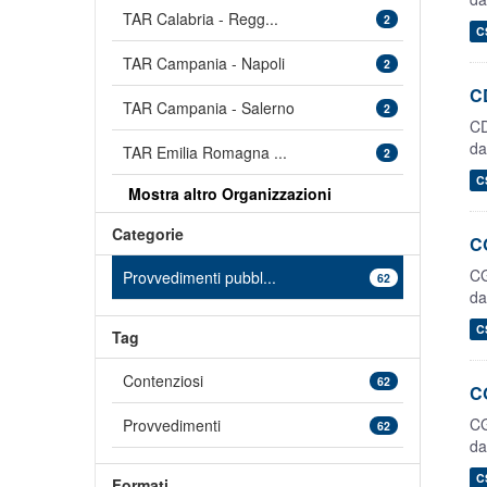
TAR Calabria - Regg...
2
C
TAR Campania - Napoli
2
CD
TAR Campania - Salerno
2
CD
da
TAR Emilia Romagna ...
2
C
Mostra altro Organizzazioni
Categorie
CG
CG
Provvedimenti pubbl...
62
da
C
Tag
Contenziosi
62
CG
CG
Provvedimenti
62
da
C
Formati