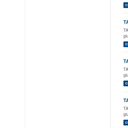
C
TA
TA
gi
C
TA
TA
gi
C
TA
TA
gi
C