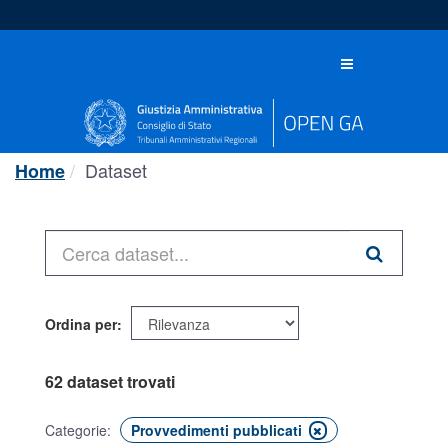
Salta
al
contenuto
Toggle
navigation
Dataset
Home
Ordina per
62 dataset trovati
Categorie:
Provvedimenti pubblicati