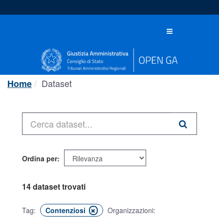
Salta
al
contenuto
Toggle
navigation
Dataset
Home
Ordina per
14 dataset trovati
Tag:
Contenziosi
Organizzazioni: