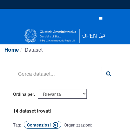
Salta
al
contenuto
Toggle
navigation
Dataset
Home
Ordina per
14 dataset trovati
Tag:
Contenziosi
Organizzazioni: