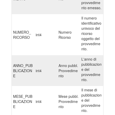
provvedime
nto emesso.
Il numero
identificativo
univoco del
NUMERO_
Numero
ricorso
int4
RICORSO
Ricorso
oggetto del
provvedime
nto.
L'anno di
pubblicazion
ANNO_PUB
Anno pubbl.
e del
BLICAZION
int4
Provvedime
provvedime
E
nto
nto.
Il mese di
pubblicazion
MESE_PUB
Mese pubbl.
e del
BLICAZION
int4
Provvedime
provvedime
E
nto
nto.