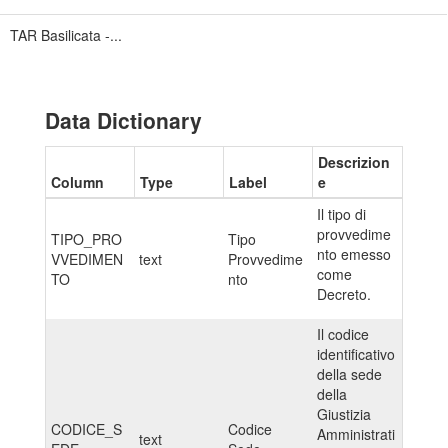
TAR Basilicata -...
Data Dictionary
Descrizion
Column
Type
Label
e
Il tipo di
provvedime
TIPO_PRO
Tipo
nto emesso
VVEDIMEN
text
Provvedime
come
TO
nto
Decreto.
Il codice
identificativo
della sede
della
Giustizia
CODICE_S
Codice
Amministrati
text