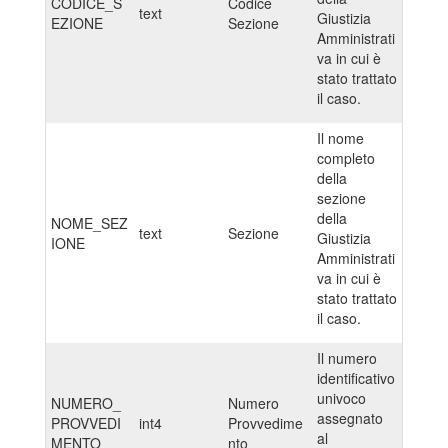
CODICE_S
Codice
text
Giustizia
EZIONE
Sezione
Amministrati
va in cui è
stato trattato
il caso.
Il nome
completo
della
sezione
della
NOME_SEZ
text
Sezione
Giustizia
IONE
Amministrati
va in cui è
stato trattato
il caso.
Il numero
identificativo
univoco
NUMERO_
Numero
assegnato
PROVVEDI
int4
Provvedime
al
MENTO
nto