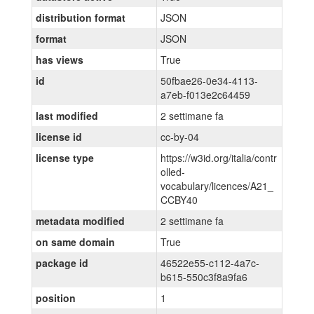
distribution format
JSON
format
JSON
has views
True
id
50fbae26-0e34-4113-
a7eb-f013e2c64459
last modified
2 settimane fa
license id
cc-by-04
license type
https://w3id.org/italia/contr
olled-
vocabulary/licences/A21_
CCBY40
metadata modified
2 settimane fa
on same domain
True
package id
46522e55-c112-4a7c-
b615-550c3f8a9fa6
position
1