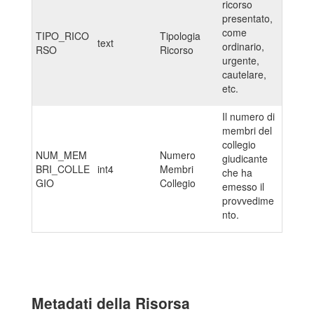
ricorso
presentato,
come
TIPO_RICO
Tipologia
text
ordinario,
RSO
Ricorso
urgente,
cautelare,
etc.
Il numero di
membri del
collegio
NUM_MEM
Numero
giudicante
BRI_COLLE
int4
Membri
che ha
GIO
Collegio
emesso il
provvedime
nto.
Metadati della Risorsa