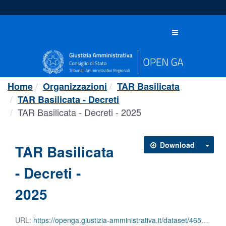
Salta
al
contenuto
Toggle
navigation
Home
Organizzazioni
TAR Basilicata
TAR Basilicata - Decreti
TAR Basilicata - Decreti - 2025
Download
TAR Basilicata
- Decreti -
2025
URL:
https://openga.giustizia-amministrativa.it/dataset/46522e55-c112-4a7c-b615-550c3f8a9fa6/resource/50fbae26-0e34-4113-a7eb-f013e2c64459/download/tar-basilicata-decreti-2025.json