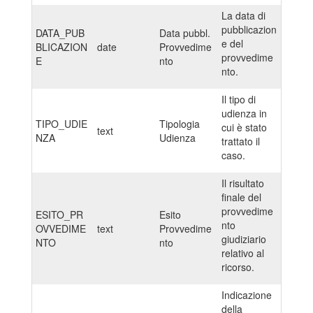
La data di
pubblicazion
DATA_PUB
Data pubbl.
e del
BLICAZION
date
Provvedime
provvedime
E
nto
nto.
Il tipo di
udienza in
TIPO_UDIE
Tipologia
cui è stato
text
NZA
Udienza
trattato il
caso.
Il risultato
finale del
provvedime
ESITO_PR
Esito
nto
OVVEDIME
text
Provvedime
giudiziario
NTO
nto
relativo al
ricorso.
Indicazione
della