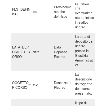
sentenza
Provvedime
che
FLG_DEFIN
text
nto che
eventualme
ISCE
definisce
nte definisce
il relativo
ricorso.
La data di
deposito del
ricorso
DATA_DEP
Data
presso la
OSITO_RIC
date
Deposito
Giustizia
ORSO
Ricorso
Amministrati
va.
La
descrizione
OGGETTO_
Descrizione
dell'oggetto
text
RICORSO
Ricorso
del ricorso
presentato.
Il tipo di