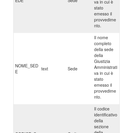
EDE
Sede
va in cui è
stato
emesso il
provvedime
nto.
Il nome
completo
della sede
della
Giustizia
NOME_SED
Amministrati
text
Sede
E
va in cui è
stato
emesso il
provvedime
nto.
Il codice
identificativo
della
sezione
della