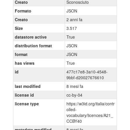
Creato
Sconosciuto
Formato
JSON
Creato
2 anni fa
Size
3.517
datastore active
True
distribution format
JSON
format
JSON
has views
True
id
477c17e8-3a10-4548-
9bbf-d20027676610
last modified
8 mesi fa
license id
cc-by-04
license type
https://w3id.org/italia/contr
olled-
vocabulary/licences/A21_
CCBY40
metadata modified
8 mesi fa