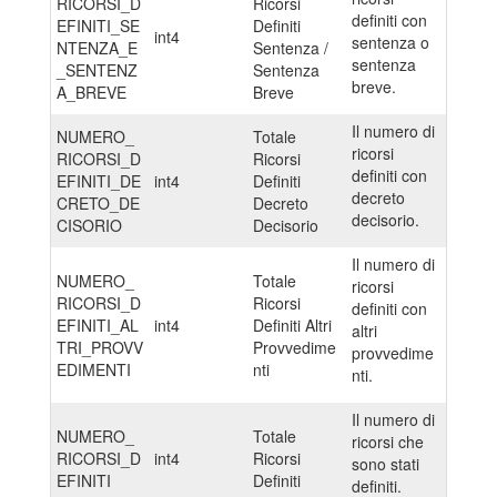
RICORSI_D
Ricorsi
definiti con
EFINITI_SE
Definiti
int4
sentenza o
NTENZA_E
Sentenza /
sentenza
_SENTENZ
Sentenza
breve.
A_BREVE
Breve
Il numero di
NUMERO_
Totale
ricorsi
RICORSI_D
Ricorsi
definiti con
EFINITI_DE
int4
Definiti
decreto
CRETO_DE
Decreto
decisorio.
CISORIO
Decisorio
Il numero di
NUMERO_
Totale
ricorsi
RICORSI_D
Ricorsi
definiti con
EFINITI_AL
int4
Definiti Altri
altri
TRI_PROVV
Provvedime
provvedime
EDIMENTI
nti
nti.
Il numero di
NUMERO_
Totale
ricorsi che
RICORSI_D
int4
Ricorsi
sono stati
EFINITI
Definiti
definiti.