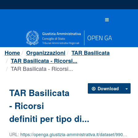
Salta
al
contenuto
Toggle
navigation
Home
Organizzazioni
TAR Basilicata
TAR Basilicata - Ricorsi...
TAR Basilicata - Ricorsi...
Download
TAR Basilicata
- Ricorsi
definiti per tipo di...
URL:
https://openga.giustizia-amministrativa.it/dataset/9906f106-21d4-44c1-afb6-187089edabcc/resource/477c17e8-3a10-4548-9bbf-d20027676610/download/tar-basilicata-ricorsi-definiti-per-tipo-di-decisione-2024.json