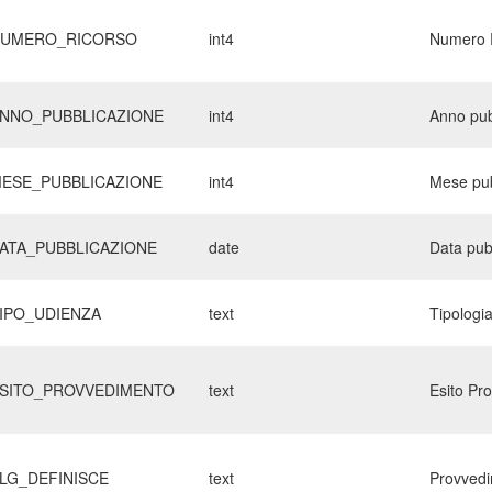
UMERO_RICORSO
int4
Numero 
NNO_PUBBLICAZIONE
int4
Anno pub
ESE_PUBBLICAZIONE
int4
Mese pub
ATA_PUBBLICAZIONE
date
Data pub
IPO_UDIENZA
text
Tipologi
SITO_PROVVEDIMENTO
text
Esito Pr
LG_DEFINISCE
text
Provvedi