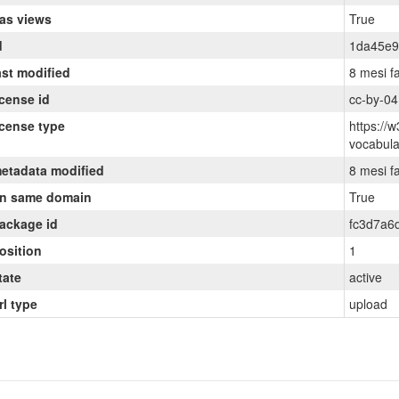
as views
True
d
1da45e9
ast modified
8 mesi f
icense id
cc-by-04
icense type
https://w
vocabul
etadata modified
8 mesi f
n same domain
True
ackage id
fc3d7a6
osition
1
tate
active
rl type
upload