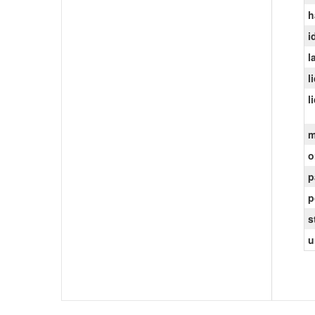
h
i
l
l
l
m
o
p
p
s
u