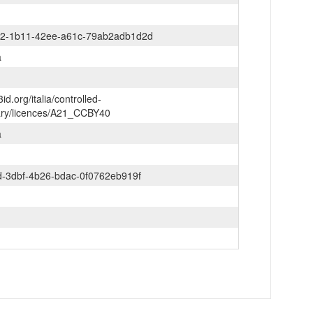
2-1b11-42ee-a61c-79ab2adb1d2d
a
3id.org/italia/controlled-
ary/licences/A21_CCBY40
a
d-3dbf-4b26-bdac-0f0762eb919f