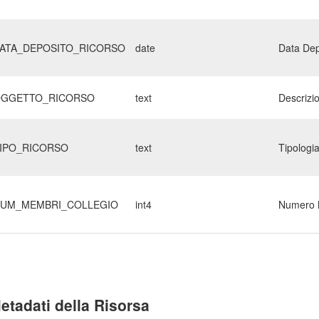
ATA_DEPOSITO_RICORSO
date
Data Dep
GGETTO_RICORSO
text
Descrizi
IPO_RICORSO
text
Tipologi
UM_MEMBRI_COLLEGIO
int4
Numero 
etadati della Risorsa