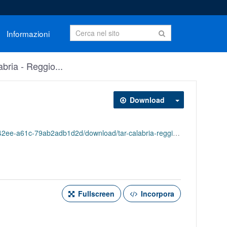
Informazioni
bria - Reggio...
Download
d2d/download/tar-calabria-reggio-calabria-ordinanze-2024.json
Fullscreen
Incorpora