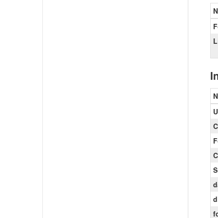
N
F
L
I
N
U
C
F
C
S
d
d
f