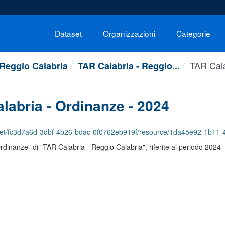
Dataset
Organizzazioni
Categorie
TAR Cala
 Reggio Calabria
TAR Calabria - Reggio...
labria - Ordinanze - 2024
fc3d7a6d-3dbf-4b26-bdac-0f0762eb919f/resource/1da45e92-1b11-42ee-a61c-79ab2adb1
Ordinanze" di "TAR Calabria - Reggio Calabria", riferite al periodo 2024