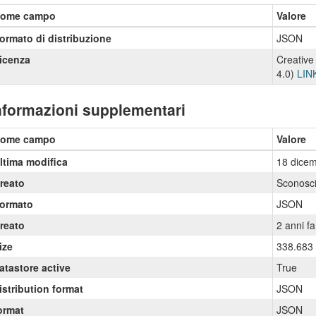
ome campo
Valore
ormato di distribuzione
JSON
icenza
Creative
4.0)
LIN
nformazioni supplementari
ome campo
Valore
ltima modifica
18 dice
reato
Sconosci
ormato
JSON
reato
2 anni fa
ize
338.683
atastore active
True
istribution format
JSON
ormat
JSON