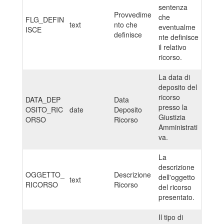
sentenza
Provvedime
che
FLG_DEFIN
text
nto che
eventualme
ISCE
definisce
nte definisce
il relativo
ricorso.
La data di
deposito del
ricorso
DATA_DEP
Data
presso la
OSITO_RIC
date
Deposito
Giustizia
ORSO
Ricorso
Amministrati
va.
La
descrizione
OGGETTO_
Descrizione
dell'oggetto
text
RICORSO
Ricorso
del ricorso
presentato.
Il tipo di