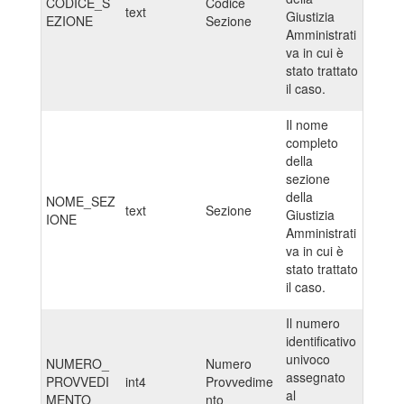
CODICE_S
Codice
text
Giustizia
EZIONE
Sezione
Amministrati
va in cui è
stato trattato
il caso.
Il nome
completo
della
sezione
della
NOME_SEZ
text
Sezione
Giustizia
IONE
Amministrati
va in cui è
stato trattato
il caso.
Il numero
identificativo
univoco
NUMERO_
Numero
assegnato
PROVVEDI
int4
Provvedime
al
MENTO
nto