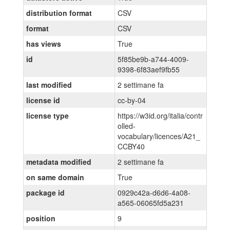
distribution format
CSV
format
CSV
has views
True
id
5f85be9b-a744-4009-
9398-6f83aef9fb55
last modified
2 settimane fa
license id
cc-by-04
license type
https://w3id.org/italia/contr
olled-
vocabulary/licences/A21_
CCBY40
metadata modified
2 settimane fa
on same domain
True
package id
0929c42a-d6d6-4a08-
a565-06065fd5a231
position
9