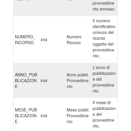
provvedime
nto emesso.
Il numero
identificativo
univoco del
NUMERO_
Numero
ricorso
int4
RICORSO
Ricorso
oggetto del
provvedime
nto.
L'anno di
pubblicazion
ANNO_PUB
Anno pubbl.
e del
BLICAZION
int4
Provvedime
provvedime
E
nto
nto.
Il mese di
pubblicazion
MESE_PUB
Mese pubbl.
e del
BLICAZION
int4
Provvedime
provvedime
E
nto
nto.