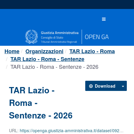
Salta
al
contenuto
Toggle
navigation
Home
Organizzazioni
TAR Lazio - Roma
TAR Lazio - Roma - Sentenze
TAR Lazio - Roma - Sentenze - 2026
Download
TAR Lazio -
Roma -
Sentenze - 2026
URL:
https://openga.giustizia-amministrativa.it/dataset/0929c42a-d6d6-4a08-a565-06065fd5a231/resource/5f85be9b-a744-4009-9398-6f83aef9fb55/download/tar-lazio-roma-sentenze-2026.csv