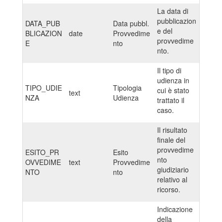
La data di
pubblicazion
DATA_PUB
Data pubbl.
e del
BLICAZION
date
Provvedime
provvedime
E
nto
nto.
Il tipo di
udienza in
TIPO_UDIE
Tipologia
cui è stato
text
NZA
Udienza
trattato il
caso.
Il risultato
finale del
provvedime
ESITO_PR
Esito
nto
OVVEDIME
text
Provvedime
giudiziario
NTO
nto
relativo al
ricorso.
Indicazione
della