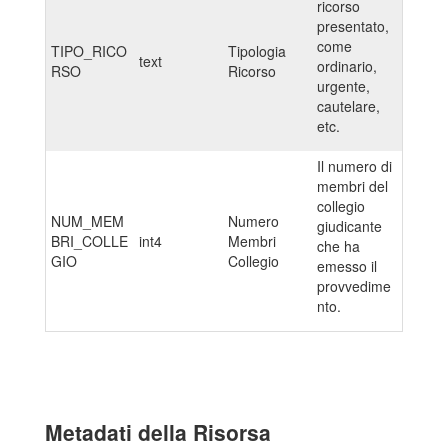
ricorso
presentato,
come
TIPO_RICO
Tipologia
text
ordinario,
RSO
Ricorso
urgente,
cautelare,
etc.
Il numero di
membri del
collegio
NUM_MEM
Numero
giudicante
BRI_COLLE
int4
Membri
che ha
GIO
Collegio
emesso il
provvedime
nto.
Metadati della Risorsa