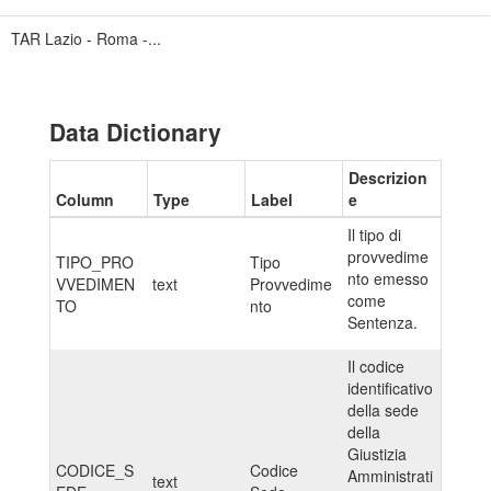
TAR Lazio - Roma -...
Data Dictionary
Descrizion
Column
Type
Label
e
Il tipo di
provvedime
TIPO_PRO
Tipo
nto emesso
VVEDIMEN
text
Provvedime
come
TO
nto
Sentenza.
Il codice
identificativo
della sede
della
Giustizia
CODICE_S
Codice
Amministrati
text