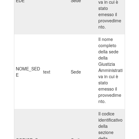
EDE
Sede
va in cui è
stato
emesso il
provvedime
nto.
Il nome
completo
della sede
della
Giustizia
NOME_SED
Amministrati
text
Sede
E
va in cui è
stato
emesso il
provvedime
nto.
Il codice
identificativo
della
sezione
della