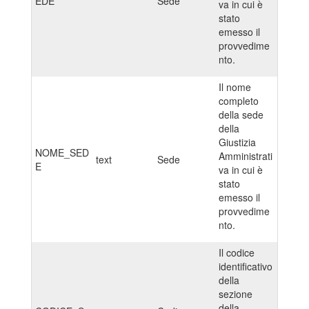
EDE
Sede
va in cui è
stato
emesso il
provvedime
nto.
Il nome
completo
della sede
della
Giustizia
NOME_SED
Amministrati
text
Sede
E
va in cui è
stato
emesso il
provvedime
nto.
Il codice
identificativo
della
sezione
della