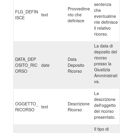
sentenza
Provvedime
che
FLG_DEFIN
text
nto che
eventualme
ISCE
definisce
nte definisce
il relativo
ricorso.
La data di
deposito del
ricorso
DATA_DEP
Data
presso la
OSITO_RIC
date
Deposito
Giustizia
ORSO
Ricorso
Amministrati
va.
La
descrizione
OGGETTO_
Descrizione
dell'oggetto
text
RICORSO
Ricorso
del ricorso
presentato.
Il tipo di