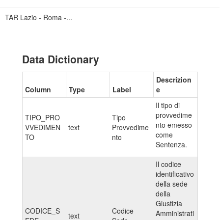
TAR Lazio - Roma -...
Data Dictionary
Descrizion
Column
Type
Label
e
Il tipo di
provvedime
TIPO_PRO
Tipo
nto emesso
VVEDIMEN
text
Provvedime
come
TO
nto
Sentenza.
Il codice
identificativo
della sede
della
Giustizia
CODICE_S
Codice
Amministrati
text