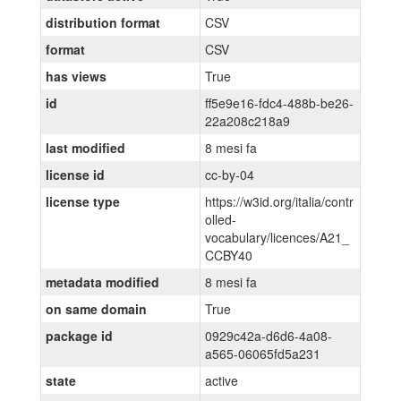
distribution format
CSV
format
CSV
has views
True
id
ff5e9e16-fdc4-488b-be26-
22a208c218a9
last modified
8 mesi fa
license id
cc-by-04
license type
https://w3id.org/italia/contr
olled-
vocabulary/licences/A21_
CCBY40
metadata modified
8 mesi fa
on same domain
True
package id
0929c42a-d6d6-4a08-
a565-06065fd5a231
state
active