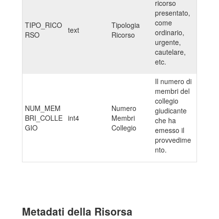
ricorso
presentato,
come
TIPO_RICO
Tipologia
text
ordinario,
RSO
Ricorso
urgente,
cautelare,
etc.
Il numero di
membri del
collegio
NUM_MEM
Numero
giudicante
BRI_COLLE
int4
Membri
che ha
GIO
Collegio
emesso il
provvedime
nto.
Metadati della Risorsa