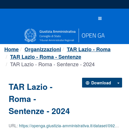
Salta
al
contenuto
Toggle
navigation
Home
Organizzazioni
TAR Lazio - Roma
TAR Lazio - Roma - Sentenze
TAR Lazio - Roma - Sentenze - 2024
Download
TAR Lazio -
Roma -
Sentenze - 2024
URL:
https://openga.giustizia-amministrativa.it/dataset/0929c42a-d6d6-4a08-a565-06065fd5a231/resource/ff5e9e16-fdc4-488b-be26-22a208c218a9/download/tar-lazio-roma-sentenze-2024.csv