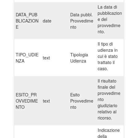
La data di
pubblicazion
DATA_PUB
Data pubbl.
e del
BLICAZION
date
Provvedime
provvedime
E
nto
nto.
Il tipo di
udienza in
TIPO_UDIE
Tipologia
cui è stato
text
NZA
Udienza
trattato il
caso.
Il risultato
finale del
provvedime
ESITO_PR
Esito
nto
OVVEDIME
text
Provvedime
giudiziario
NTO
nto
relativo al
ricorso.
Indicazione
della