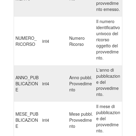
provvedime
nto emesso.
Il numero
identificativo
univoco del
NUMERO_
Numero
ricorso
int4
RICORSO
Ricorso
oggetto del
provvedime
nto.
L'anno di
pubblicazion
ANNO_PUB
Anno pubbl.
e del
BLICAZION
int4
Provvedime
provvedime
E
nto
nto.
Il mese di
pubblicazion
MESE_PUB
Mese pubbl.
e del
BLICAZION
int4
Provvedime
provvedime
E
nto
nto.