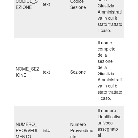
CODICE_S
Codice
text
Giustizia
EZIONE
Sezione
Amministrati
va in cui è
stato trattato
il caso.
Il nome
completo
della
sezione
della
NOME_SEZ
text
Sezione
Giustizia
IONE
Amministrati
va in cui è
stato trattato
il caso.
Il numero
identificativo
univoco
NUMERO_
Numero
assegnato
PROVVEDI
int4
Provvedime
al
MENTO
nto