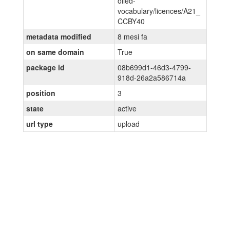
olled-
vocabulary/licences/A21_
CCBY40
metadata modified
8 mesi fa
on same domain
True
package id
08b699d1-46d3-4799-
918d-26a2a586714a
position
3
state
active
url type
upload