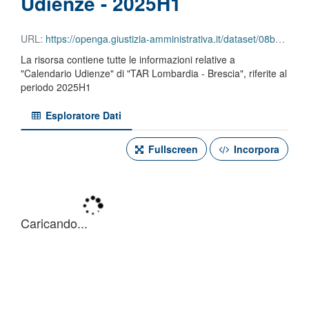
Udienze - 2025H1
URL:
https://openga.giustizia-amministrativa.it/dataset/08b699d1-46d3-4799-918d-26a2a586714a/resource/a78a8c14-b6f9-45ef-8f73-7c79f28f552f/download/tar-lombardia-brescia-calendario-udienze-2025h1.csv
La risorsa contiene tutte le informazioni relative a
"Calendario Udienze" di "TAR Lombardia - Brescia", riferite al
periodo 2025H1
Esploratore Dati
Fullscreen
Incorpora