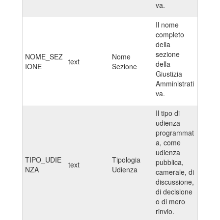
va.
Il nome
completo
della
sezione
NOME_SEZ
Nome
text
della
IONE
Sezione
Giustizia
Amministrati
va.
Il tipo di
udienza
programmat
a, come
udienza
TIPO_UDIE
Tipologia
pubblica,
text
NZA
Udienza
camerale, di
discussione,
di decisione
o di mero
rinvio.