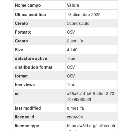
Nome campo
Valore
Ultima modifica
18 dicembre 2025
Creato
Sconosciuto
Formato
CSV
Creato
2 anni fa
Size
4.140
datastore active
True
distribution format
CSV
format
CSV
has views
True
id
a78a8c14-b6f9-45ef-8f73-
7c79f28f552f
last modified
8 mesi fa
license id
cc-by-04
license type
https://w3id.org/italia/contr