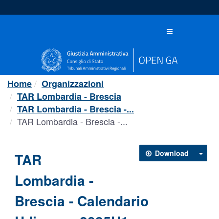
Salta
al
contenuto
Toggle
navigation
Home
Organizzazioni
TAR Lombardia - Brescia
TAR Lombardia - Brescia -...
TAR Lombardia - Brescia -...
Download
TAR
Lombardia -
Brescia - Calendario