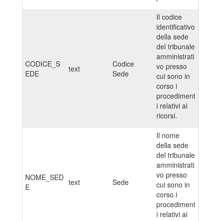
Il codice
identificativo
della sede
del tribunale
amministrati
CODICE_S
Codice
vo presso
text
EDE
Sede
cui sono in
corso i
procediment
i relativi ai
ricorsi.
Il nome
della sede
del tribunale
amministrati
vo presso
NOME_SED
text
Sede
cui sono in
E
corso i
procediment
i relativi ai