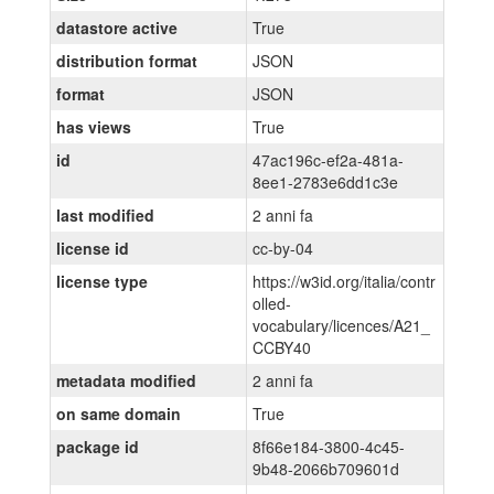
datastore active
True
distribution format
JSON
format
JSON
has views
True
id
47ac196c-ef2a-481a-
8ee1-2783e6dd1c3e
last modified
2 anni fa
license id
cc-by-04
license type
https://w3id.org/italia/contr
olled-
vocabulary/licences/A21_
CCBY40
metadata modified
2 anni fa
on same domain
True
package id
8f66e184-3800-4c45-
9b48-2066b709601d