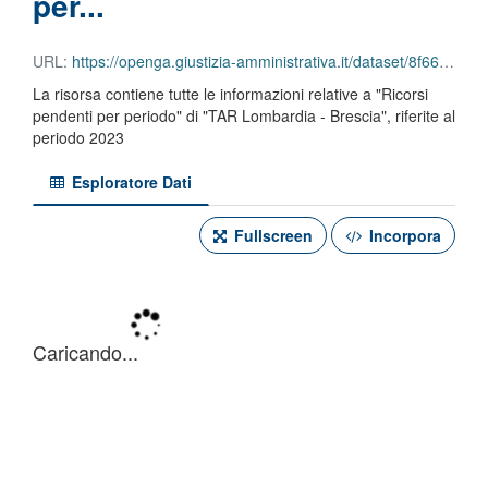
per...
URL:
https://openga.giustizia-amministrativa.it/dataset/8f66e184-3800-4c45-9b48-2066b709601d/resource/47ac196c-ef2a-481a-8ee1-2783e6dd1c3e/download/tar-lombardia-brescia-ricorsi-pendenti-per-periodo-2023.json
La risorsa contiene tutte le informazioni relative a "Ricorsi
pendenti per periodo" di "TAR Lombardia - Brescia", riferite al
periodo 2023
Esploratore Dati
Fullscreen
Incorpora