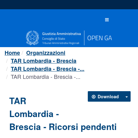
Salta
al
contenuto
Toggle
navigation
Home
Organizzazioni
TAR Lombardia - Brescia
TAR Lombardia - Brescia -...
TAR Lombardia - Brescia -...
Download
TAR
Lombardia -
Brescia - Ricorsi pendenti