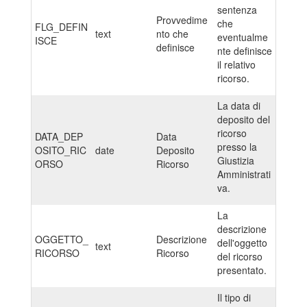
sentenza
Provvedime
che
FLG_DEFIN
text
nto che
eventualme
ISCE
definisce
nte definisce
il relativo
ricorso.
La data di
deposito del
ricorso
DATA_DEP
Data
presso la
OSITO_RIC
date
Deposito
Giustizia
ORSO
Ricorso
Amministrati
va.
La
descrizione
OGGETTO_
Descrizione
dell'oggetto
text
RICORSO
Ricorso
del ricorso
presentato.
Il tipo di