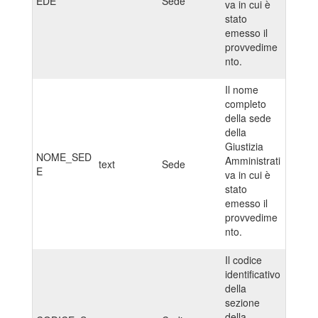
EDE
Sede
va in cui è
stato
emesso il
provvedime
nto.
Il nome
completo
della sede
della
Giustizia
NOME_SED
Amministrati
text
Sede
E
va in cui è
stato
emesso il
provvedime
nto.
Il codice
identificativo
della
sezione
della