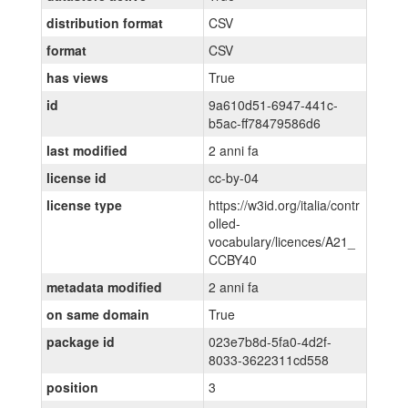
distribution format
CSV
format
CSV
has views
True
id
9a610d51-6947-441c-
b5ac-ff78479586d6
last modified
2 anni fa
license id
cc-by-04
license type
https://w3id.org/italia/contr
olled-
vocabulary/licences/A21_
CCBY40
metadata modified
2 anni fa
on same domain
True
package id
023e7b8d-5fa0-4d2f-
8033-3622311cd558
position
3