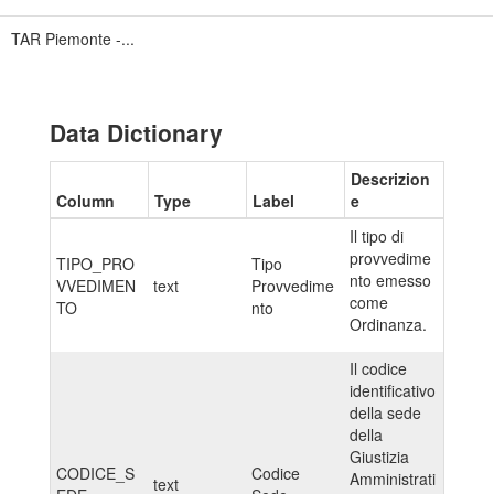
TAR Piemonte -...
Data Dictionary
Descrizion
Column
Type
Label
e
Il tipo di
provvedime
TIPO_PRO
Tipo
nto emesso
VVEDIMEN
text
Provvedime
come
TO
nto
Ordinanza.
Il codice
identificativo
della sede
della
Giustizia
CODICE_S
Codice
Amministrati
text