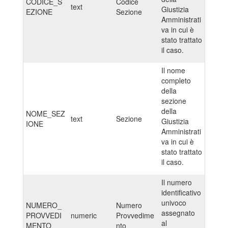
CODICE_S
Codice
text
Giustizia
EZIONE
Sezione
Amministrati
va in cui è
stato trattato
il caso.
Il nome
completo
della
sezione
della
NOME_SEZ
text
Sezione
Giustizia
IONE
Amministrati
va in cui è
stato trattato
il caso.
Il numero
identificativo
univoco
NUMERO_
Numero
assegnato
PROVVEDI
numeric
Provvedime
al
MENTO
nto