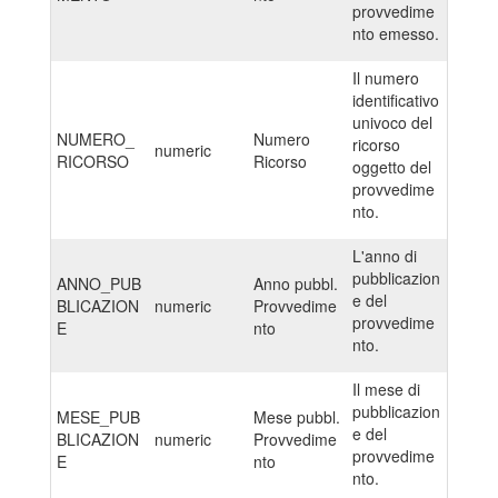
provvedime
nto emesso.
Il numero
identificativo
univoco del
NUMERO_
Numero
ricorso
numeric
RICORSO
Ricorso
oggetto del
provvedime
nto.
L'anno di
pubblicazion
ANNO_PUB
Anno pubbl.
e del
BLICAZION
numeric
Provvedime
provvedime
E
nto
nto.
Il mese di
pubblicazion
MESE_PUB
Mese pubbl.
e del
BLICAZION
numeric
Provvedime
provvedime
E
nto
nto.