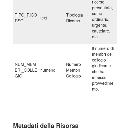
ricorso
presentato,
come
TIPO_RICO
Tipologia
text
ordinario,
RSO
Ricorso
urgente,
cautelare,
etc.
Il numero di
membri del
collegio
NUM_MEM
Numero
giudicante
BRI_COLLE
numeric
Membri
che ha
GIO
Collegio
emesso il
provvedime
nto.
Metadati della Risorsa