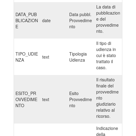
La data di
pubblicazion
DATA_PUB
Data pubbl.
e del
BLICAZION
date
Provvedime
provvedime
E
nto
nto.
Il tipo di
udienza in
TIPO_UDIE
Tipologia
cui è stato
text
NZA
Udienza
trattato il
caso.
Il risultato
finale del
provvedime
ESITO_PR
Esito
nto
OVVEDIME
text
Provvedime
giudiziario
NTO
nto
relativo al
ricorso.
Indicazione
della