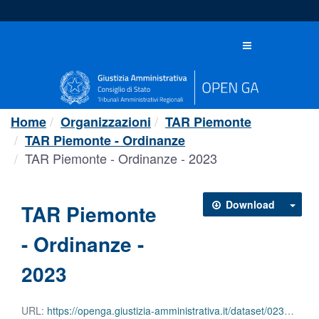
Salta
al
contenuto
Toggle
navigation
Home
Organizzazioni
TAR Piemonte
TAR Piemonte - Ordinanze
TAR Piemonte - Ordinanze - 2023
Download
TAR Piemonte
- Ordinanze -
2023
URL:
https://openga.giustizia-amministrativa.it/dataset/023e7b8d-5fa0-4d2f-8033-3622311cd558/resource/9a610d51-6947-441c-b5ac-ff78479586d6/download/tar-piemonte-ordinanze-2023.csv