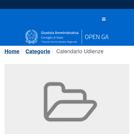
Salta
al
contenuto
Toggle
navigation
Calendario Udienze
Home
Categorie