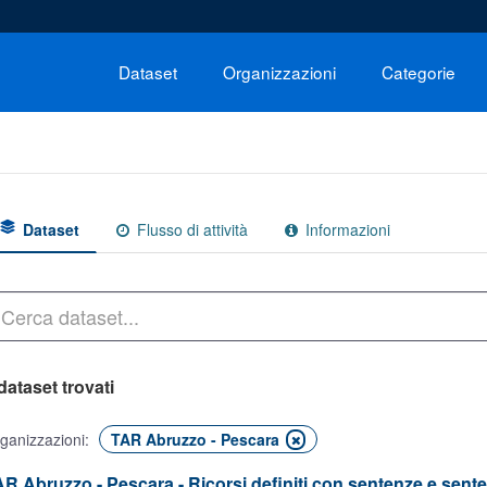
Dataset
Organizzazioni
Categorie
Dataset
Flusso di attività
Informazioni
dataset trovati
ganizzazioni:
TAR Abruzzo - Pescara
R Abruzzo - Pescara - Ricorsi definiti con sentenze e senten