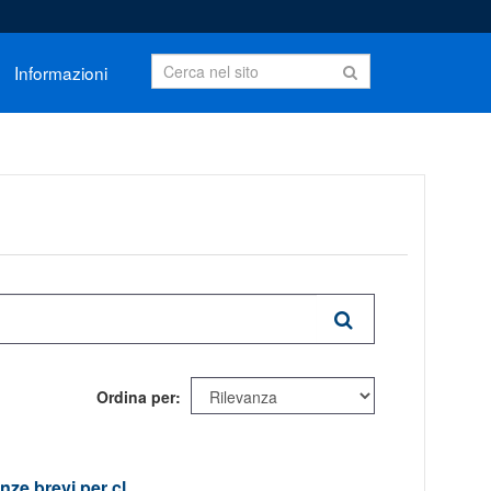
Informazioni
Ordina per
ze brevi per cl...