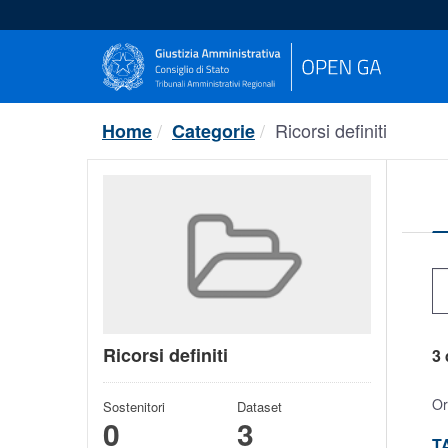
Salta
al
contenuto
Ricorsi definiti
Home
Categorie
Ricorsi definiti
3 
Or
Sostenitori
Dataset
0
3
TA