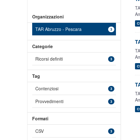
TA
Am
Organizzazioni
C
TAR Abruzzo - Pescara
3
TA
Categorie
TA
Am
Ricorsi definiti
3
C
Tag
TA
Contenziosi
3
TA
Am
Provvedimenti
3
C
Formati
CSV
3