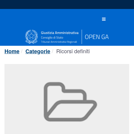
Salta
al
contenuto
Toggle
navigation
Ricorsi definiti
Home
Categorie