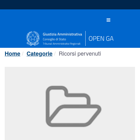
Salta
al
contenuto
Toggle
navigation
Ricorsi pervenuti
Home
Categorie