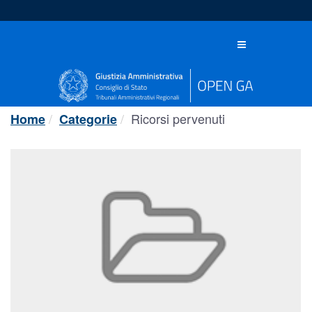
Salta
al
contenuto
Toggle
navigation
Ricorsi pervenuti
Home
Categorie