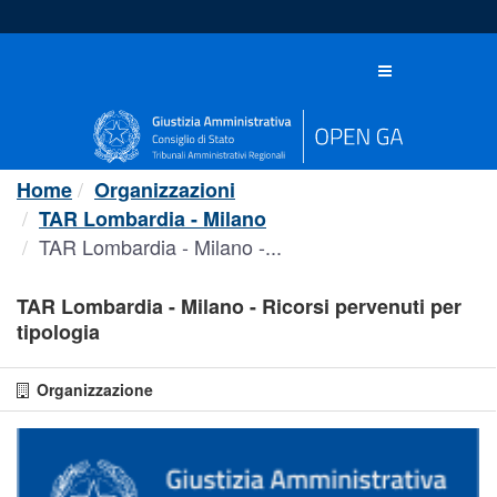
Salta
al
contenuto
Toggle
navigation
Home
Organizzazioni
TAR Lombardia - Milano
TAR Lombardia - Milano -...
TAR Lombardia - Milano - Ricorsi pervenuti per
tipologia
Organizzazione