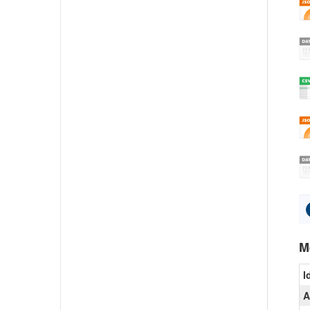
M
I
A