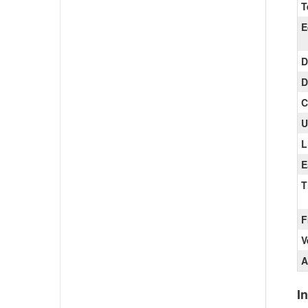
T
E
D
D
C
U
L
E
T
F
V
A
I