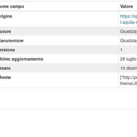
ome campo
Valore
rigine
https://o
l-aquila-
utore
Giustizi
anutentore
Giustizi
ersione
1
ltimo aggiornamento
28 lugli
reato
10 dice
heme
["http:/
theme/J