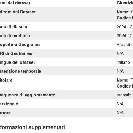
emi del dataset
Giustizi
ditore del Dataset
Nome:
G
Codice 
ata di rilascio
2024-12
ata di modifica
2024-12
opertura Geografica
Area di 
RI di GeoNames
N/A
ingue del dataset
italiano
stensione temporale
N/A
itolare
Nome:
T
Codice 
requenza di aggiornamento
mensile
ersione di
N/A
utore
N/A
nformazioni supplementari