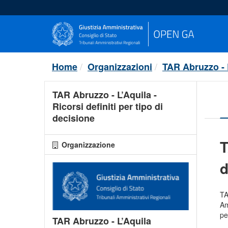
Salta
al
contenuto
Home
Organizzazioni
TAR Abruzzo - 
TAR Abruzzo - L’Aquila -
Ricorsi definiti per tipo di
decisione
T
Organizzazione
d
TA
Am
pe
TAR Abruzzo - L’Aquila