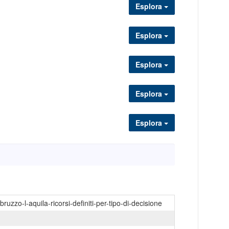
Esplora
Esplora
Esplora
Esplora
Esplora
bruzzo-l-aquila-ricorsi-definiti-per-tipo-di-decisione