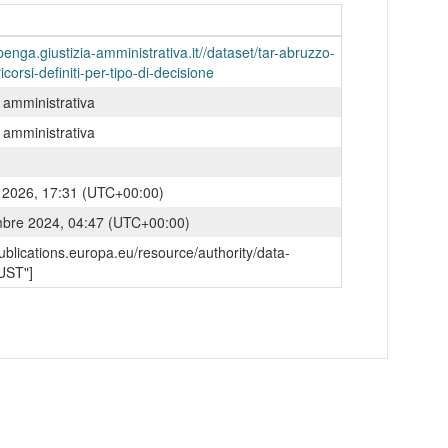
penga.giustizia-amministrativa.it//dataset/tar-abruzzo-
ricorsi-definiti-per-tipo-di-decisione
a amministrativa
a amministrativa
o 2026, 17:31 (UTC+00:00)
mbre 2024, 04:47 (UTC+00:00)
/publications.europa.eu/resource/authority/data-
UST"]