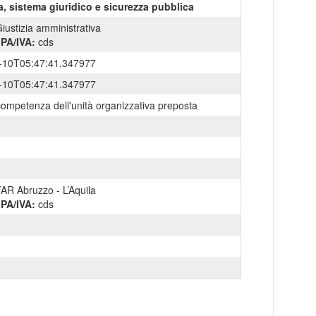
a, sistema giuridico e sicurezza pubblica
iustizia amministrativa
IPA/IVA:
cds
-10T05:47:41.347977
-10T05:47:41.347977
competenza dell'unità organizzativa preposta
AR Abruzzo - L’Aquila
IPA/IVA:
cds