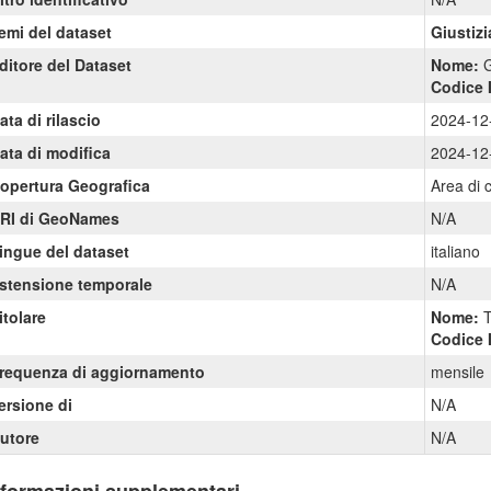
emi del dataset
Giustizi
ditore del Dataset
Nome:
G
Codice 
ata di rilascio
2024-12
ata di modifica
2024-12
opertura Geografica
Area di 
RI di GeoNames
N/A
ingue del dataset
italiano
stensione temporale
N/A
itolare
Nome:
T
Codice 
requenza di aggiornamento
mensile
ersione di
N/A
utore
N/A