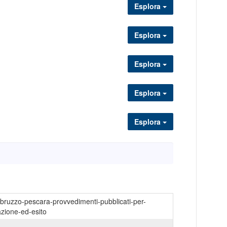
Esplora
Esplora
Esplora
Esplora
Esplora
abruzzo-pescara-provvedimenti-pubblicati-per-
azione-ed-esito