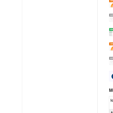
M
I
A