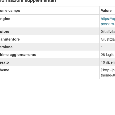
nformazioni supplementari
ome campo
Valore
rigine
https://o
pescara-
utore
Giustizi
anutentore
Giustizi
ersione
1
ltimo aggiornamento
28 lugli
reato
10 dice
heme
["http:/
theme/J