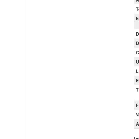
T
E
D
D
C
U
L
E
T
F
V
A