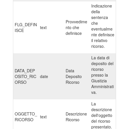
Indicazione
della
sentenza
Provvedime
che
FLG_DEFIN
text
nto che
eventualme
ISCE
definisce
nte definisce
il relativo
ricorso.
La data di
deposito del
ricorso
DATA_DEP
Data
presso la
OSITO_RIC
date
Deposito
Giustizia
ORSO
Ricorso
Amministrati
va.
La
descrizione
OGGETTO_
Descrizione
dell'oggetto
text
RICORSO
Ricorso
del ricorso
presentato.