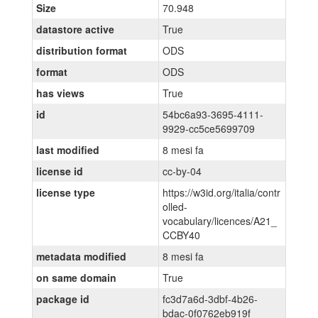
Size
70.948
datastore active
True
distribution format
ODS
format
ODS
has views
True
id
54bc6a93-3695-4111-
9929-cc5ce5699709
last modified
8 mesi fa
license id
cc-by-04
license type
https://w3id.org/italia/contr
olled-
vocabulary/licences/A21_
CCBY40
metadata modified
8 mesi fa
on same domain
True
package id
fc3d7a6d-3dbf-4b26-
bdac-0f0762eb919f