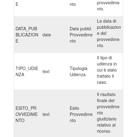
provvedime
E
nto
nto.
La data di
pubblicazion
DATA_PUB
Data pubbl.
e del
BLICAZION
date
Provvedime
provvedime
E
nto
nto.
Il tipo di
udienza in
TIPO_UDIE
Tipologia
cui è stato
text
NZA
Udienza
trattato il
caso.
Il risultato
finale del
provvedime
ESITO_PR
Esito
nto
OVVEDIME
text
Provvedime
giudiziario
NTO
nto
relativo al
ricorso.