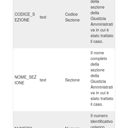
della
sezione
della
CODICE_S
Codice
text
Giustizia
EZIONE
Sezione
Amministrati
va in cui è
stato trattato
il caso.
Il nome
completo
della
sezione
della
NOME_SEZ
text
Sezione
Giustizia
IONE
Amministrati
va in cui è
stato trattato
il caso.
Il numero
identificativo
univoco