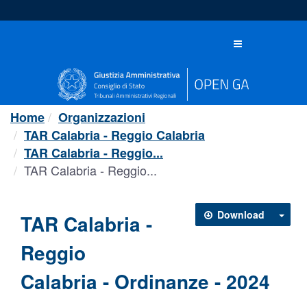
Salta
al
contenuto
Toggle
navigation
Home
Organizzazioni
TAR Calabria - Reggio Calabria
TAR Calabria - Reggio...
TAR Calabria - Reggio...
Download
TAR Calabria -
Reggio
Calabria - Ordinanze - 2024