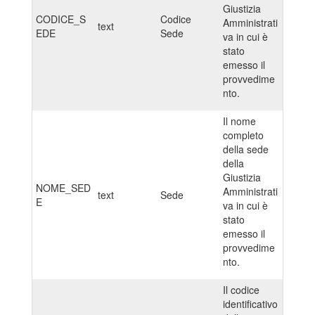
Giustizia
CODICE_S
Codice
Amministrati
text
EDE
Sede
va in cui è
stato
emesso il
provvedime
nto.
Il nome
completo
della sede
della
Giustizia
NOME_SED
Amministrati
text
Sede
E
va in cui è
stato
emesso il
provvedime
nto.
Il codice
identificativo