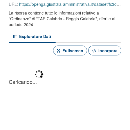
URL:
https://openga.giustizia-amministrativa.it/dataset/fc3d7a6d-3dbf-4b26-bdac-0f0762eb919f/resource/54bc6a93-3695-4111-9929-cc5ce5699709/download/tar-calabria-reggio-calabria-ordinanze-2024.ods
La risorsa contiene tutte le informazioni relative a
"Ordinanze" di "TAR Calabria - Reggio Calabria", riferite al
periodo 2024
Esploratore Dati
Fullscreen
Incorpora