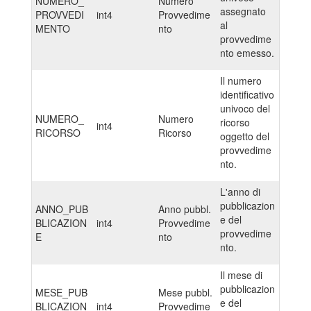
NUMERO_
Numero
assegnato
PROVVEDI
int4
Provvedime
al
MENTO
nto
provvedime
nto emesso.
Il numero
identificativo
univoco del
NUMERO_
Numero
ricorso
int4
RICORSO
Ricorso
oggetto del
provvedime
nto.
L'anno di
pubblicazion
ANNO_PUB
Anno pubbl.
e del
BLICAZION
int4
Provvedime
provvedime
E
nto
nto.
Il mese di
pubblicazion
MESE_PUB
Mese pubbl.
e del
BLICAZION
int4
Provvedime