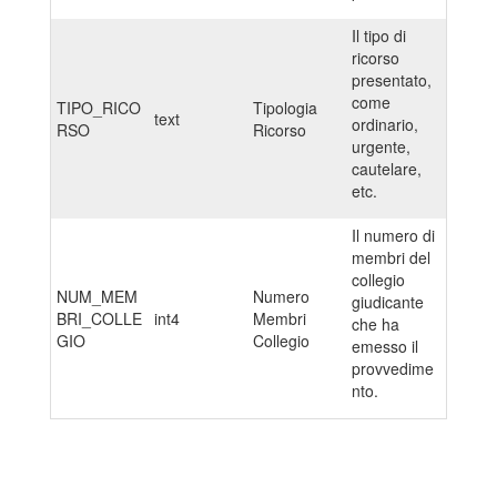
Il tipo di
ricorso
presentato,
come
TIPO_RICO
Tipologia
text
ordinario,
RSO
Ricorso
urgente,
cautelare,
etc.
Il numero di
membri del
collegio
NUM_MEM
Numero
giudicante
BRI_COLLE
int4
Membri
che ha
GIO
Collegio
emesso il
provvedime
nto.