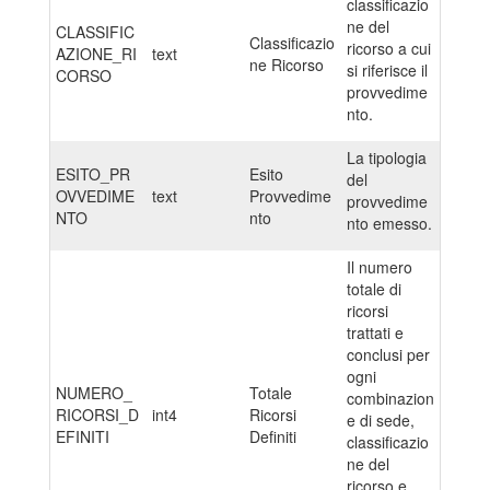
classificazio
ne del
CLASSIFIC
Classificazio
ricorso a cui
AZIONE_RI
text
ne Ricorso
si riferisce il
CORSO
provvedime
nto.
La tipologia
ESITO_PR
Esito
del
OVVEDIME
text
Provvedime
provvedime
NTO
nto
nto emesso.
Il numero
totale di
ricorsi
trattati e
conclusi per
ogni
NUMERO_
Totale
combinazion
RICORSI_D
int4
Ricorsi
e di sede,
EFINITI
Definiti
classificazio
ne del
ricorso e