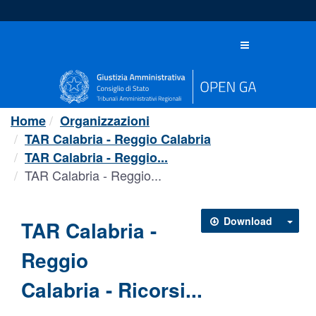
Salta
al
contenuto
Toggle
navigation
Home
Organizzazioni
TAR Calabria - Reggio Calabria
TAR Calabria - Reggio...
TAR Calabria - Reggio...
Download
TAR Calabria -
Reggio
Calabria - Ricorsi...