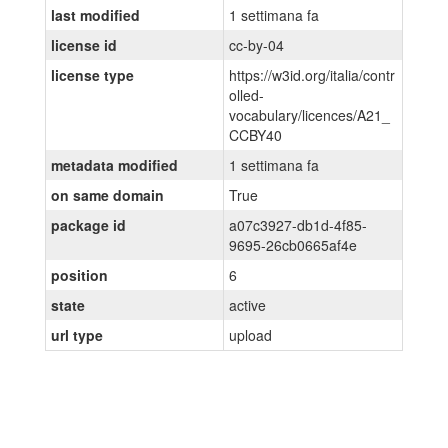
last modified
1 settimana fa
license id
cc-by-04
license type
https://w3id.org/italia/contr
olled-
vocabulary/licences/A21_
CCBY40
metadata modified
1 settimana fa
on same domain
True
package id
a07c3927-db1d-4f85-
9695-26cb0665af4e
position
6
state
active
url type
upload