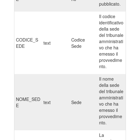
pubblicato.
Il codice
identificativo
della sede
del tribunale
CODICE_S
Codice
amministrati
text
EDE
Sede
vo che ha
emesso il
provvedime
nto.
Il nome
della sede
del tribunale
amministrati
NOME_SED
text
Sede
vo che ha
E
emesso il
provvedime
nto.
La