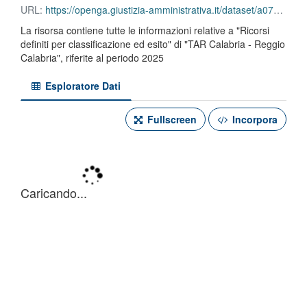
URL:
https://openga.giustizia-amministrativa.it/dataset/a07c3927-db1d-4f85-9695-26cb0665af4e/resource/e1029141-9943-4965-b86d-563f243a79ed/download/tar-calabria-reggio-calabria-ricorsi-definiti-per-classificazione-ed-esito-2025.csv
La risorsa contiene tutte le informazioni relative a "Ricorsi
definiti per classificazione ed esito" di "TAR Calabria - Reggio
Calabria", riferite al periodo 2025
Esploratore Dati
Fullscreen
Incorpora