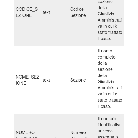
sezione
della
CODICE_S
Codice
text
Giustizia
EZIONE
Sezione
Amministrati
va in cui è
stato trattato
il caso.
Il nome
completo
della
sezione
della
NOME_SEZ
text
Sezione
Giustizia
IONE
Amministrati
va in cui è
stato trattato
il caso.
Il numero
identificativo
univoco
NUMERO_
Numero
assegnato