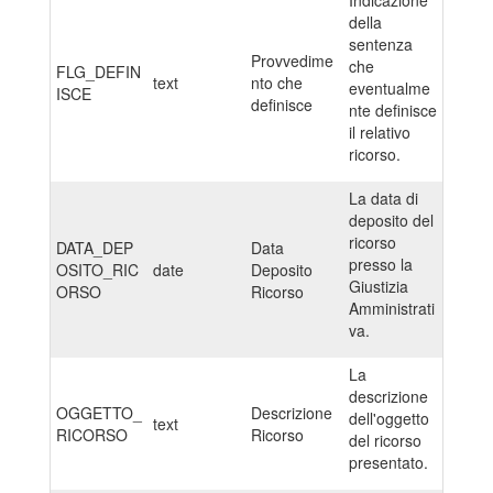
Indicazione
della
sentenza
Provvedime
che
FLG_DEFIN
text
nto che
eventualme
ISCE
definisce
nte definisce
il relativo
ricorso.
La data di
deposito del
ricorso
DATA_DEP
Data
presso la
OSITO_RIC
date
Deposito
Giustizia
ORSO
Ricorso
Amministrati
va.
La
descrizione
OGGETTO_
Descrizione
dell'oggetto
text
RICORSO
Ricorso
del ricorso
presentato.