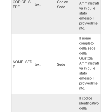
CODICE_S
Codice
Amministrati
text
EDE
Sede
va in cui è
stato
emesso il
provvedime
nto.
Il nome
completo
della sede
della
Giustizia
NOME_SED
Amministrati
text
Sede
E
va in cui è
stato
emesso il
provvedime
nto.
Il codice
identificativo
della