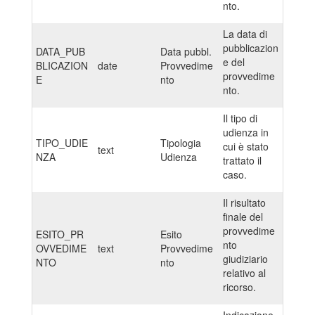
nto.
La data di
pubblicazion
DATA_PUB
Data pubbl.
e del
BLICAZION
date
Provvedime
provvedime
E
nto
nto.
Il tipo di
udienza in
TIPO_UDIE
Tipologia
cui è stato
text
NZA
Udienza
trattato il
caso.
Il risultato
finale del
provvedime
ESITO_PR
Esito
nto
OVVEDIME
text
Provvedime
giudiziario
NTO
nto
relativo al
ricorso.