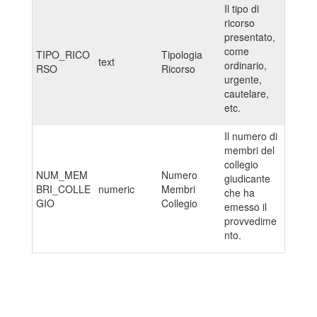
Il tipo di
ricorso
presentato,
come
TIPO_RICO
Tipologia
text
ordinario,
RSO
Ricorso
urgente,
cautelare,
etc.
Il numero di
membri del
collegio
NUM_MEM
Numero
giudicante
BRI_COLLE
numeric
Membri
che ha
GIO
Collegio
emesso il
provvedime
nto.