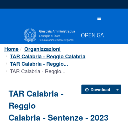
Salta
al
contenuto
Toggle
navigation
Home
Organizzazioni
TAR Calabria - Reggio Calabria
TAR Calabria - Reggio...
TAR Calabria - Reggio...
Download
TAR Calabria -
Reggio
Calabria - Sentenze - 2023