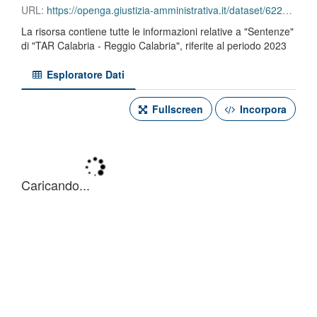
URL:
https://openga.giustizia-amministrativa.it/dataset/622dcada-c8e4-45f7-b734-7ab0babf6462/resource/56b6c660-80dd-465f-bb56-56a48462da09/download/tar-calabria-reggio-calabria-sentenze-2023.json
La risorsa contiene tutte le informazioni relative a "Sentenze"
di "TAR Calabria - Reggio Calabria", riferite al periodo 2023
Esploratore Dati
Fullscreen
Incorpora