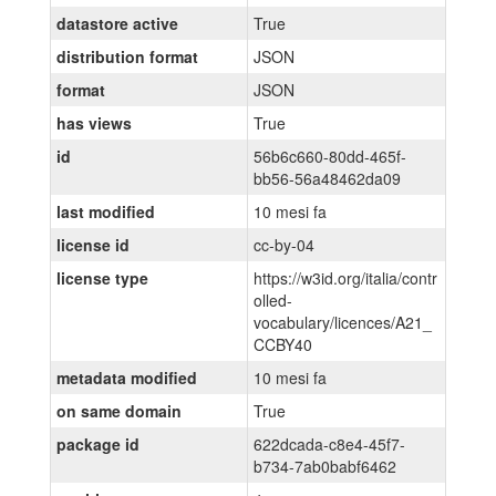
datastore active
True
distribution format
JSON
format
JSON
has views
True
id
56b6c660-80dd-465f-
bb56-56a48462da09
last modified
10 mesi fa
license id
cc-by-04
license type
https://w3id.org/italia/contr
olled-
vocabulary/licences/A21_
CCBY40
metadata modified
10 mesi fa
on same domain
True
package id
622dcada-c8e4-45f7-
b734-7ab0babf6462