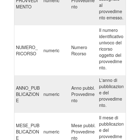
PROVVEDI
numeric
Provvedime
al
MENTO
nto
provvedime
nto emesso.
Il numero
identificativo
univoco del
NUMERO_
Numero
ricorso
numeric
RICORSO
Ricorso
oggetto del
provvedime
nto.
L'anno di
pubblicazion
ANNO_PUB
Anno pubbl.
e del
BLICAZION
numeric
Provvedime
provvedime
E
nto
nto.
Il mese di
pubblicazion
MESE_PUB
Mese pubbl.
e del
BLICAZION
numeric
Provvedime
provvedime
E
nto