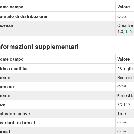
ome campo
Valore
ormato di distribuzione
ODS
icenza
Creative
4.0)
LIN
nformazioni supplementari
ome campo
Valore
ltima modifica
28 lugli
reato
Sconosci
ormato
ODS
reato
6 mesi f
ize
73.117
atastore active
True
istribution format
ODS
ormat
ODS