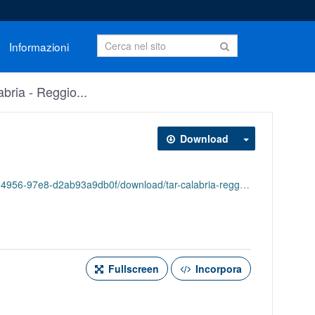
Informazioni
bria - Reggio...
Download
db0f/download/tar-calabria-reggio-calabria-sentenze-2026.ods
Fullscreen
Incorpora