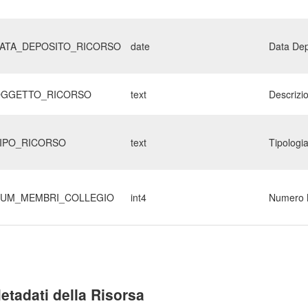
ATA_DEPOSITO_RICORSO
date
Data Dep
GGETTO_RICORSO
text
Descrizi
IPO_RICORSO
text
Tipologi
UM_MEMBRI_COLLEGIO
int4
Numero 
etadati della Risorsa