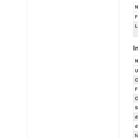
N
F
L
I
N
U
C
F
C
S
d
d
f