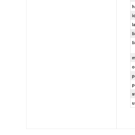
h
i
l
l
l
m
o
p
p
s
u