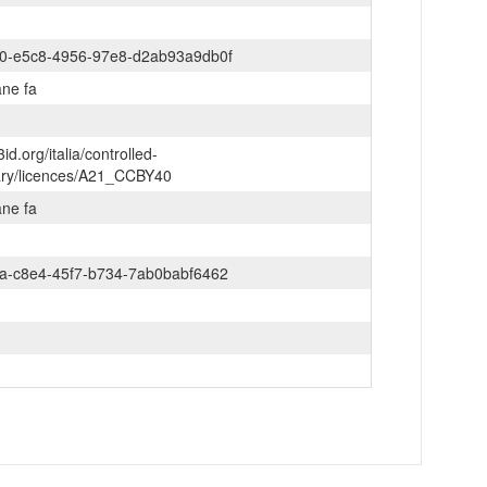
0-e5c8-4956-97e8-d2ab93a9db0f
ane fa
3id.org/italia/controlled-
ary/licences/A21_CCBY40
ane fa
a-c8e4-45f7-b734-7ab0babf6462