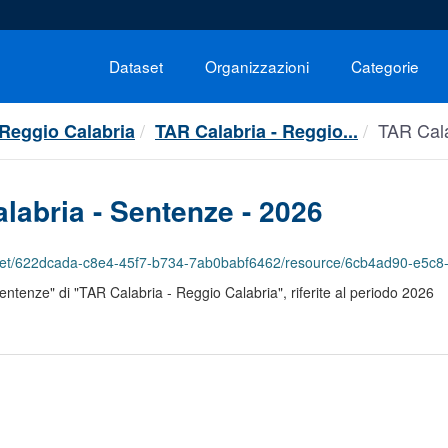
Dataset
Organizzazioni
Categorie
TAR Cala
 Reggio Calabria
TAR Calabria - Reggio...
labria - Sentenze - 2026
622dcada-c8e4-45f7-b734-7ab0babf6462/resource/6cb4ad90-e5c8-4956-97e8-d2ab93a9
"Sentenze" di "TAR Calabria - Reggio Calabria", riferite al periodo 2026