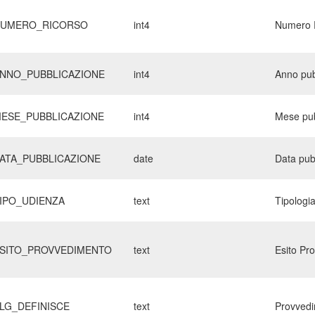
UMERO_RICORSO
int4
Numero 
NNO_PUBBLICAZIONE
int4
Anno pub
ESE_PUBBLICAZIONE
int4
Mese pub
ATA_PUBBLICAZIONE
date
Data pub
IPO_UDIENZA
text
Tipologi
SITO_PROVVEDIMENTO
text
Esito Pr
LG_DEFINISCE
text
Provvedi