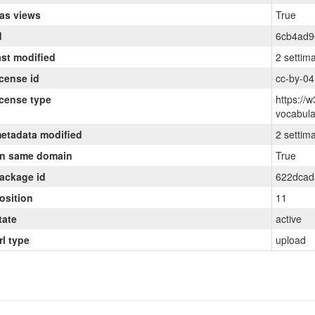
as views
True
d
6cb4ad9
ast modified
2 settim
icense id
cc-by-04
icense type
https://w
vocabul
etadata modified
2 settim
n same domain
True
ackage id
622dcad
osition
11
tate
active
rl type
upload