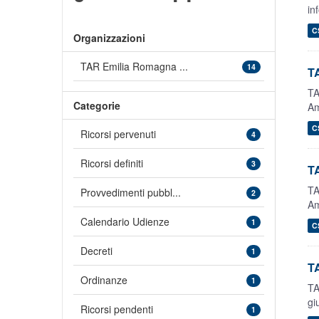
in
C
Organizzazioni
TAR Emilia Romagna ...
14
TA
TA
Categorie
Am
C
Ricorsi pervenuti
4
Ricorsi definiti
3
T
TA
Provvedimenti pubbl...
2
Am
Calendario Udienze
1
C
Decreti
1
TA
Ordinanze
1
TA
gi
Ricorsi pendenti
1