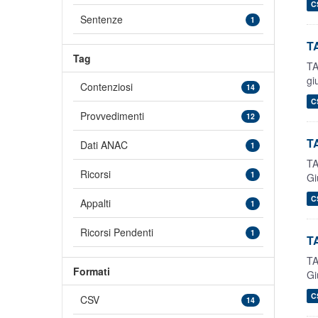
C
Sentenze
1
TA
Tag
TA
gi
Contenziosi
14
C
Provvedimenti
12
TA
Dati ANAC
1
TA
Ricorsi
1
Gi
C
Appalti
1
Ricorsi Pendenti
1
TA
TA
Formati
Gi
C
CSV
14