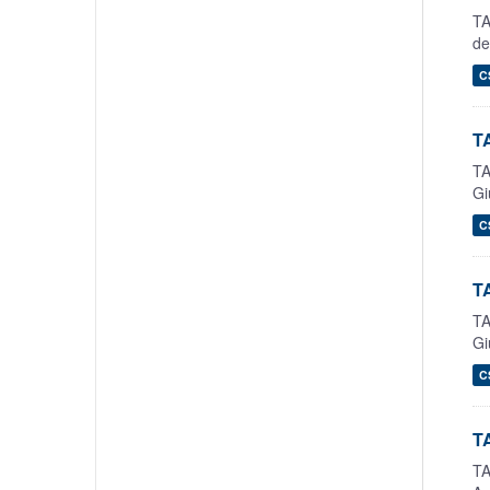
TA
de
C
TA
TA
Gi
C
TA
TA
Gi
C
T
TA