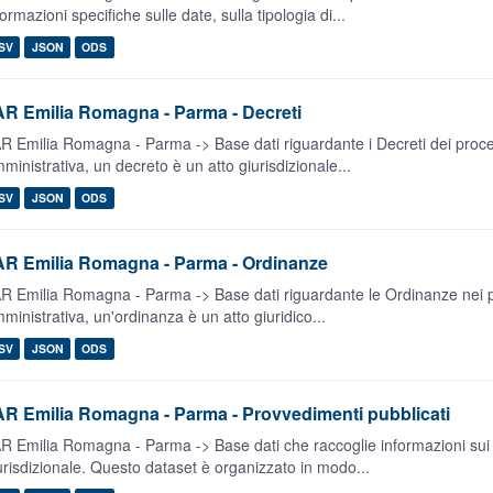
formazioni specifiche sulle date, sulla tipologia di...
SV
JSON
ODS
R Emilia Romagna - Parma - Decreti
R Emilia Romagna - Parma -> Base dati riguardante i Decreti dei process
ministrativa, un decreto è un atto giurisdizionale...
SV
JSON
ODS
AR Emilia Romagna - Parma - Ordinanze
R Emilia Romagna - Parma -> Base dati riguardante le Ordinanze nei pro
ministrativa, un'ordinanza è un atto giuridico...
SV
JSON
ODS
R Emilia Romagna - Parma - Provvedimenti pubblicati
R Emilia Romagna - Parma -> Base dati che raccoglie informazioni sui 
urisdizionale. Questo dataset è organizzato in modo...