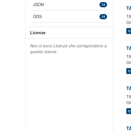
JSON
14
TA
TA
ODS
14
Gi
C
Licenze
Non ci sono Licenze che corrispondono a
TA
questa ricerca
TA
Gi
C
TA
TA
Gi
C
TA