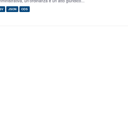
ministrativa, un'ordinanza è un atto giuridico...
SV
JSON
ODS