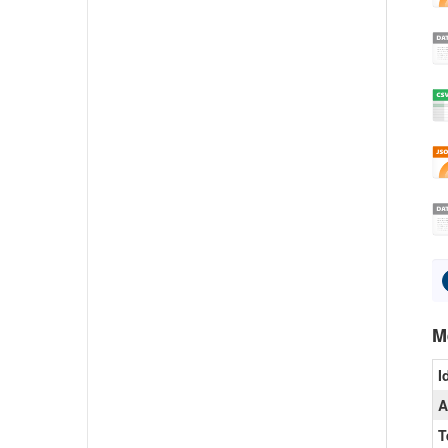
M
I
A
T