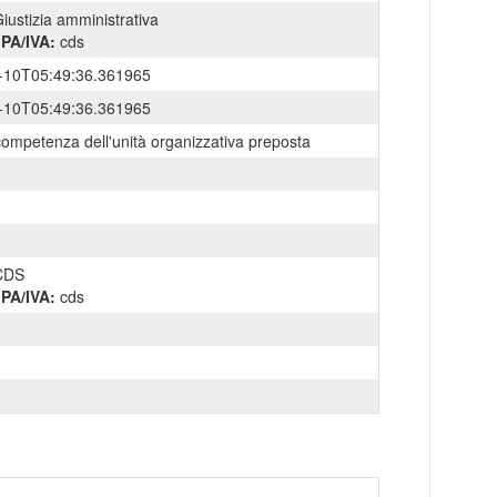
iustizia amministrativa
IPA/IVA:
cds
-10T05:49:36.361965
-10T05:49:36.361965
competenza dell'unità organizzativa preposta
CDS
IPA/IVA:
cds