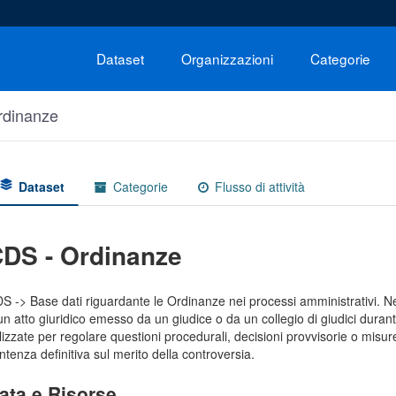
Dataset
Organizzazioni
Categorie
rdinanze
Dataset
Categorie
Flusso di attività
DS - Ordinanze
S -> Base dati riguardante le Ordinanze nei processi amministrativi. Ne
un atto giuridico emesso da un giudice o da un collegio di giudici dura
ilizzate per regolare questioni procedurali, decisioni provvisorie o misur
ntenza definitiva sul merito della controversia.
ata e Risorse