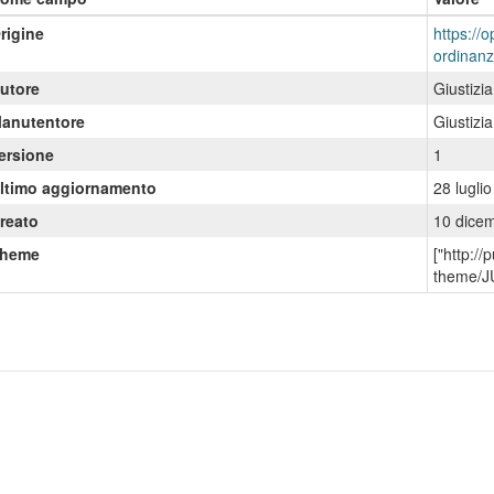
rigine
https://o
ordinan
utore
Giustizi
anutentore
Giustizi
ersione
1
ltimo aggiornamento
28 lugli
reato
10 dice
heme
["http:/
theme/J