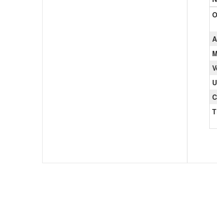
O
A
M
V
U
C
T