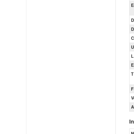
E
D
D
C
U
L
E
T
F
V
A
I
N