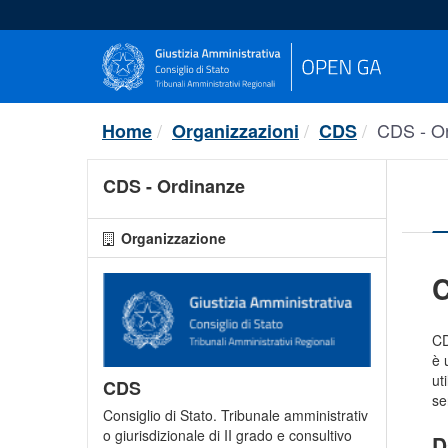
Salta
al
contenuto
CDS - O
Home
Organizzazioni
CDS
CDS - Ordinanze
Organizzazione
C
CD
è 
ut
CDS
se
Consiglio di Stato. Tribunale amministrativ
o giurisdizionale di II grado e consultivo
D