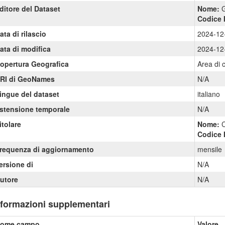
ditore del Dataset
Nome:
G
Codice 
ata di rilascio
2024-12
ata di modifica
2024-12
opertura Geografica
Area di 
RI di GeoNames
N/A
ingue del dataset
italiano
stensione temporale
N/A
itolare
Nome:
Codice 
requenza di aggiornamento
mensile
ersione di
N/A
utore
N/A
nformazioni supplementari
ome campo
Valore