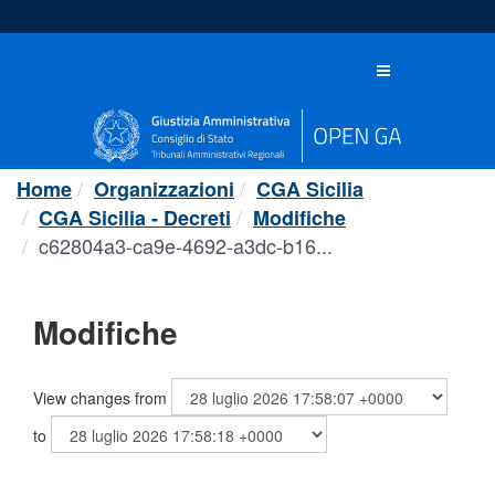
Salta
al
contenuto
Toggle
navigation
Home
Organizzazioni
CGA Sicilia
CGA Sicilia - Decreti
Modifiche
c62804a3-ca9e-4692-a3dc-b16...
Modifiche
View changes from
to