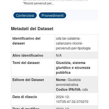
"Ricorsi pervenuti per...
Contenziosi
Provvedimenti
Metadati del Dataset
Identificativo del
cds:tar-calabria-
dataset
catanzaro-ricorsi-
pervenuti-per-tipologia
Altro identificativo
N/A
Temi del dataset
Giustizia, sistema
giuridico e sicurezza
pubblica
Editore del Dataset
Nome:
Giustizia
amministrativa
Codice IPA/IVA:
cds
Data di rilascio
2024-12-
10T05:47:32.070270
Data di modifica
2024-12-