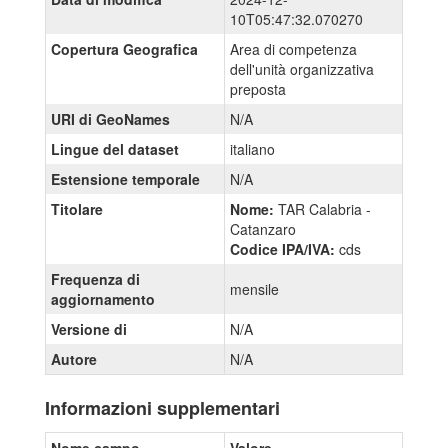
10T05:47:32.070270
Copertura Geografica
Area di competenza
dell'unità organizzativa
preposta
URI di GeoNames
N/A
Lingue del dataset
italiano
Estensione temporale
N/A
Titolare
Nome:
TAR Calabria -
Catanzaro
Codice IPA/IVA:
cds
Frequenza di
mensile
aggiornamento
Versione di
N/A
Autore
N/A
Informazioni supplementari