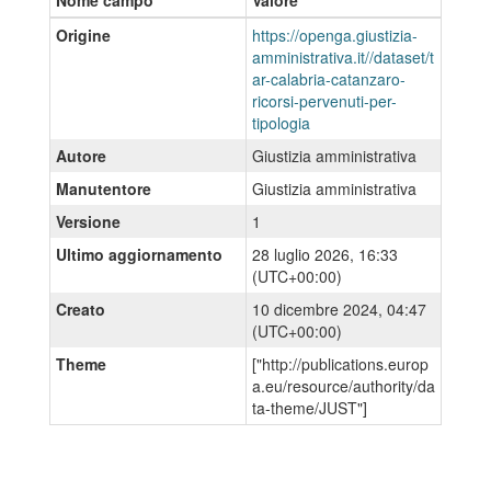
Nome campo
Valore
Origine
https://openga.giustizia-
amministrativa.it//dataset/t
ar-calabria-catanzaro-
ricorsi-pervenuti-per-
tipologia
Autore
Giustizia amministrativa
Manutentore
Giustizia amministrativa
Versione
1
Ultimo aggiornamento
28 luglio 2026, 16:33
(UTC+00:00)
Creato
10 dicembre 2024, 04:47
(UTC+00:00)
Theme
["http://publications.europ
a.eu/resource/authority/da
ta-theme/JUST"]