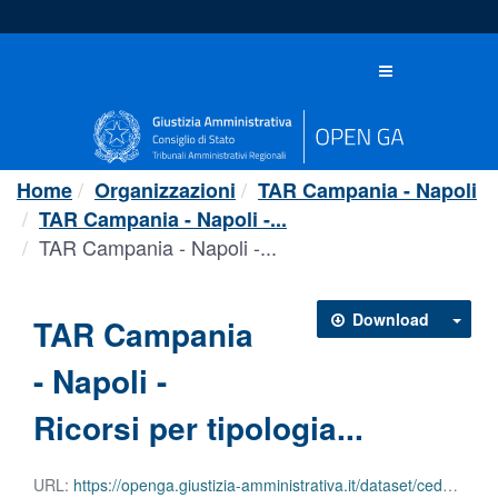
Salta
al
contenuto
Toggle
navigation
Home
Organizzazioni
TAR Campania - Napoli
TAR Campania - Napoli -...
TAR Campania - Napoli -...
Download
TAR Campania
- Napoli -
Ricorsi per tipologia...
URL:
https://openga.giustizia-amministrativa.it/dataset/cedbe491-da61-49ee-afb9-6e4b2659de08/resource/dd06532b-99ca-4427-8b4a-b58f245f9642/download/tar-campania-napoli-ricorsi-per-tipologia-di-provvedimento-2025.csv