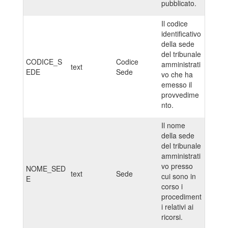
pubblicato.
Il codice
identificativo
della sede
del tribunale
CODICE_S
Codice
amministrati
text
EDE
Sede
vo che ha
emesso il
provvedime
nto.
Il nome
della sede
del tribunale
amministrati
vo presso
NOME_SED
text
Sede
cui sono in
E
corso i
procediment
i relativi ai
ricorsi.