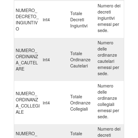
Numero dei
NUMERO_
decreti
Totale
DECRETO_
ingiuntivi
int4
Decreti
INGIUNTIV
emessi per
Ingiuntivi
O
sede.
Numero
delle
NUMERO_
Totale
ordinanze
ORDINANZ
int4
Ordinanze
cautelari
A_CAUTEL
Cautelari
emessi per
ARE
sede.
Numero
delle
NUMERO_
Totale
ordinanze
ORDINANZ
int4
Ordinanze
collegiali
A_COLLEGI
Collegiali
emessi per
ALE
sede.
Numero dei
NUMERO_
Totale
decreti