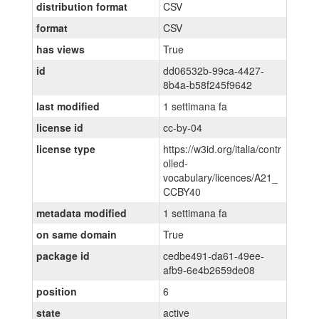
distribution format
CSV
format
CSV
has views
True
id
dd06532b-99ca-4427-
8b4a-b58f245f9642
last modified
1 settimana fa
license id
cc-by-04
license type
https://w3id.org/italia/contr
olled-
vocabulary/licences/A21_
CCBY40
metadata modified
1 settimana fa
on same domain
True
package id
cedbe491-da61-49ee-
afb9-6e4b2659de08
position
6
state
active