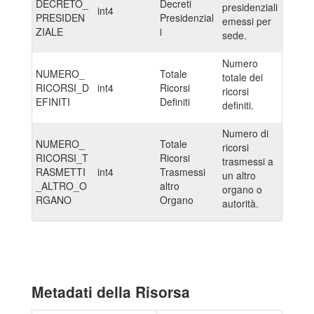
DECRETO_
Decreti
presidenziali
int4
PRESIDEN
Presidenzial
emessi per
ZIALE
i
sede.
Numero
NUMERO_
Totale
totale dei
RICORSI_D
int4
Ricorsi
ricorsi
EFINITI
Definiti
definiti.
Numero di
NUMERO_
Totale
ricorsi
RICORSI_T
Ricorsi
trasmessi a
RASMETTI
int4
Trasmessi
un altro
_ALTRO_O
altro
organo o
RGANO
Organo
autorità.
Metadati della Risorsa