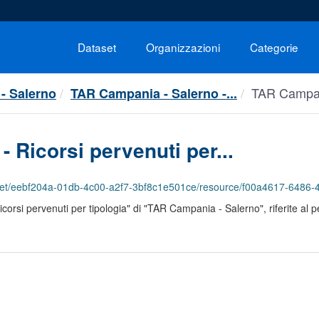
Dataset
Organizzazioni
Categorie
TAR Campani
- Salerno
TAR Campania - Salerno -...
 Ricorsi pervenuti per...
204a-01db-4c00-a2f7-3bf8c1e501ce/resource/f00a4617-6486-4cb2-8ff7-bdc99d0c405a/downl
Ricorsi pervenuti per tipologia" di "TAR Campania - Salerno", riferite al