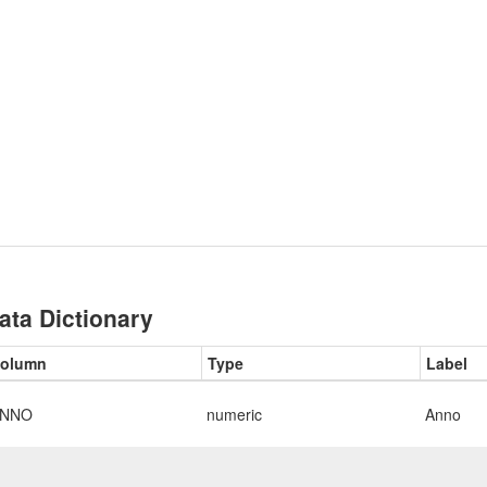
ata Dictionary
olumn
Type
Label
NNO
numeric
Anno