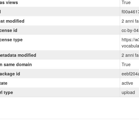
as views
True
d
f00a461
ast modified
2 anni fa
icense id
cc-by-04
icense type
https://w
vocabul
etadata modified
2 anni fa
n same domain
True
ackage id
eebf204
tate
active
rl type
upload