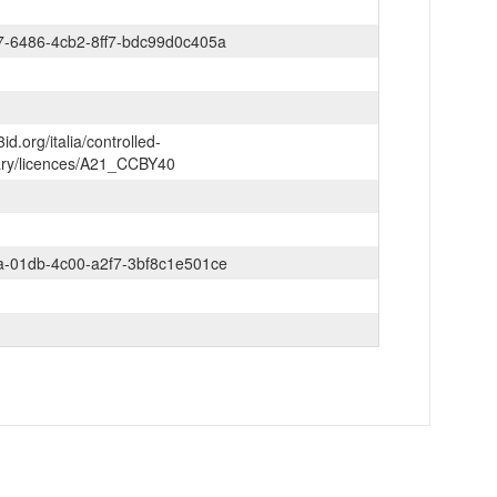
7-6486-4cb2-8ff7-bdc99d0c405a
3id.org/italia/controlled-
ary/licences/A21_CCBY40
a-01db-4c00-a2f7-3bf8c1e501ce