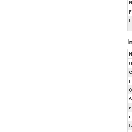
N
F
L
I
N
U
C
F
C
S
d
d
f