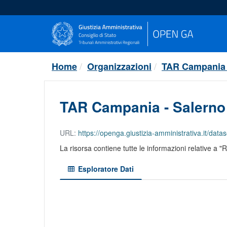
Salta
al
contenuto
Home
Organizzazioni
TAR Campania 
TAR Campania - Salerno -
URL:
https://openga.giustizia-amministrativa.it/dataset/eebf
La risorsa contiene tutte le informazioni relative a "
Esploratore Dati