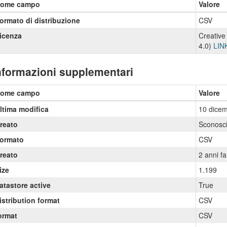
ome campo
Valore
ormato di distribuzione
CSV
icenza
Creative
4.0)
LIN
nformazioni supplementari
ome campo
Valore
ltima modifica
10 dice
reato
Sconosci
ormato
CSV
reato
2 anni fa
ize
1.199
atastore active
True
istribution format
CSV
ormat
CSV