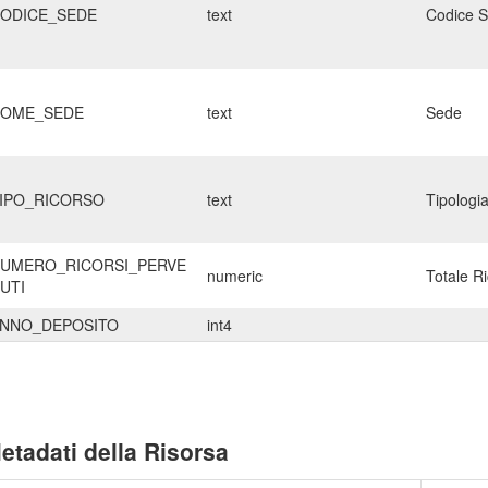
ODICE_SEDE
text
Codice 
OME_SEDE
text
Sede
IPO_RICORSO
text
Tipologi
UMERO_RICORSI_PERVE
numeric
Totale Ri
UTI
NNO_DEPOSITO
int4
etadati della Risorsa