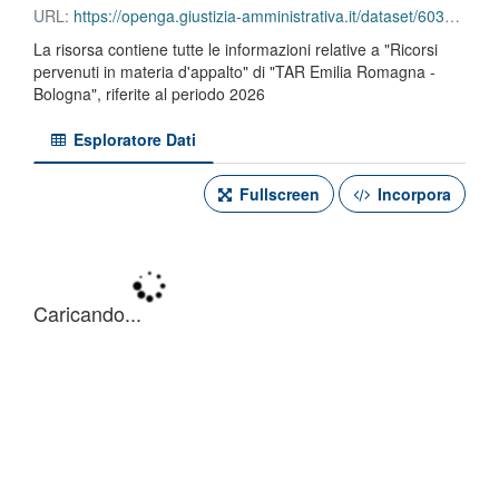
URL:
https://openga.giustizia-amministrativa.it/dataset/60310707-6346-4e8b-a3d4-019a9eb64036/resource/4dae6ba4-731a-4959-a893-5fa2e5cdd562/download/tar-emilia-romagna-bologna-ricorsi-pervenuti-in-materia-dappalto-2026.csv
La risorsa contiene tutte le informazioni relative a "Ricorsi
pervenuti in materia d'appalto" di "TAR Emilia Romagna -
Bologna", riferite al periodo 2026
Esploratore Dati
Fullscreen
Incorpora