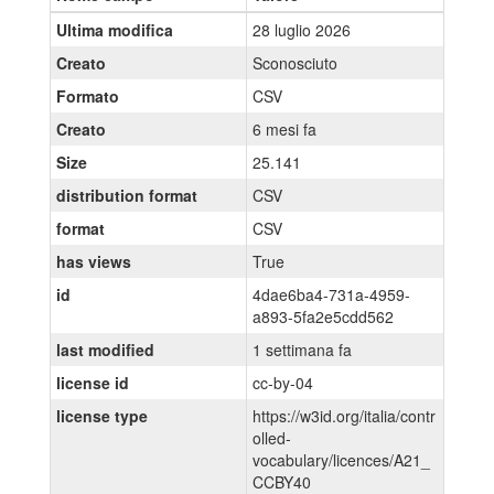
Ultima modifica
28 luglio 2026
Creato
Sconosciuto
Formato
CSV
Creato
6 mesi fa
Size
25.141
distribution format
CSV
format
CSV
has views
True
id
4dae6ba4-731a-4959-
a893-5fa2e5cdd562
last modified
1 settimana fa
license id
cc-by-04
license type
https://w3id.org/italia/contr
olled-
vocabulary/licences/A21_
CCBY40