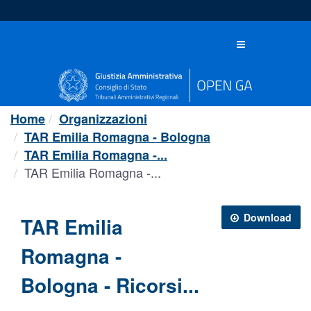
Salta
al
contenuto
Toggle
navigation
Home
Organizzazioni
TAR Emilia Romagna - Bologna
TAR Emilia Romagna -...
TAR Emilia Romagna -...
Download
TAR Emilia
Romagna -
Bologna - Ricorsi...