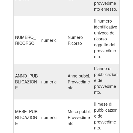
provvedime
nto emesso.
Il numero
identificativo
univoco del
NUMERO_
Numero
ricorso
numeric
RICORSO
Ricorso
oggetto del
provvedime
nto.
L'anno di
pubblicazion
ANNO_PUB
Anno pubbl.
e del
BLICAZION
numeric
Provvedime
provvedime
E
nto
nto.
Il mese di
pubblicazion
MESE_PUB
Mese pubbl.
e del
BLICAZION
numeric
Provvedime
provvedime
E
nto
nto.