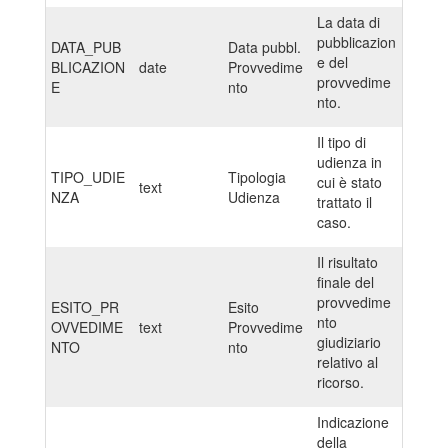
La data di
pubblicazion
DATA_PUB
Data pubbl.
e del
BLICAZION
date
Provvedime
provvedime
E
nto
nto.
Il tipo di
udienza in
TIPO_UDIE
Tipologia
cui è stato
text
NZA
Udienza
trattato il
caso.
Il risultato
finale del
provvedime
ESITO_PR
Esito
nto
OVVEDIME
text
Provvedime
giudiziario
NTO
nto
relativo al
ricorso.
Indicazione
della