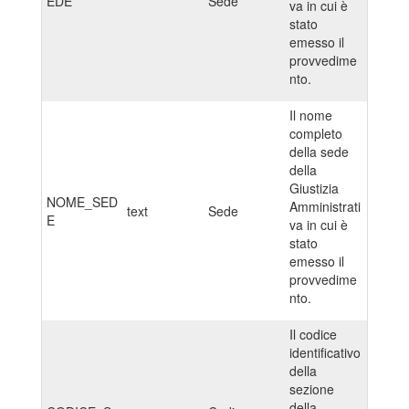
EDE
Sede
va in cui è
stato
emesso il
provvedime
nto.
Il nome
completo
della sede
della
Giustizia
NOME_SED
Amministrati
text
Sede
E
va in cui è
stato
emesso il
provvedime
nto.
Il codice
identificativo
della
sezione
della