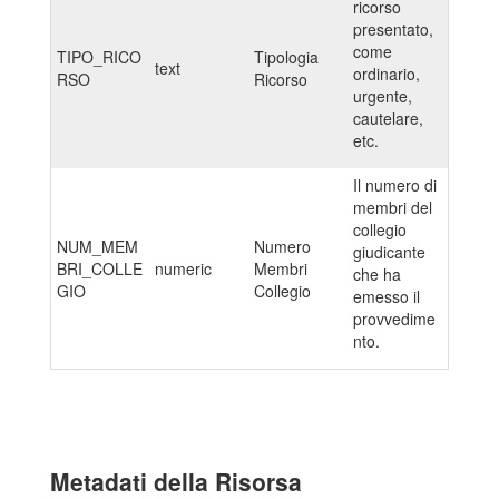
ricorso
presentato,
come
TIPO_RICO
Tipologia
text
ordinario,
RSO
Ricorso
urgente,
cautelare,
etc.
Il numero di
membri del
collegio
NUM_MEM
Numero
giudicante
BRI_COLLE
numeric
Membri
che ha
GIO
Collegio
emesso il
provvedime
nto.
Metadati della Risorsa