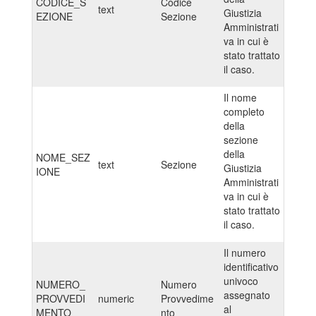
CODICE_S
Codice
text
Giustizia
EZIONE
Sezione
Amministrati
va in cui è
stato trattato
il caso.
Il nome
completo
della
sezione
della
NOME_SEZ
text
Sezione
Giustizia
IONE
Amministrati
va in cui è
stato trattato
il caso.
Il numero
identificativo
univoco
NUMERO_
Numero
assegnato
PROVVEDI
numeric
Provvedime
al
MENTO
nto