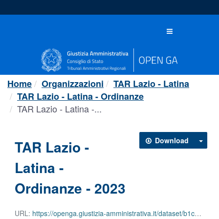
Salta
al
contenuto
Toggle
navigation
Home
Organizzazioni
TAR Lazio - Latina
TAR Lazio - Latina - Ordinanze
TAR Lazio - Latina -...
Download
TAR Lazio -
Latina -
Ordinanze - 2023
URL:
https://openga.giustizia-amministrativa.it/dataset/b1c81529-7230-47b1-9989-16133a7e8b77/resource/d80fd653-5de2-4f02-bb9f-a6c887890b61/download/tar-lazio-latina-ordinanze-2023.json