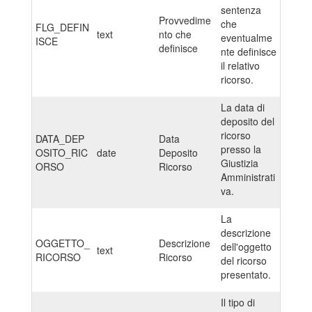
sentenza
Provvedime
che
FLG_DEFIN
text
nto che
eventualme
ISCE
definisce
nte definisce
il relativo
ricorso.
La data di
deposito del
ricorso
DATA_DEP
Data
presso la
OSITO_RIC
date
Deposito
Giustizia
ORSO
Ricorso
Amministrati
va.
La
descrizione
OGGETTO_
Descrizione
dell'oggetto
text
RICORSO
Ricorso
del ricorso
presentato.
Il tipo di