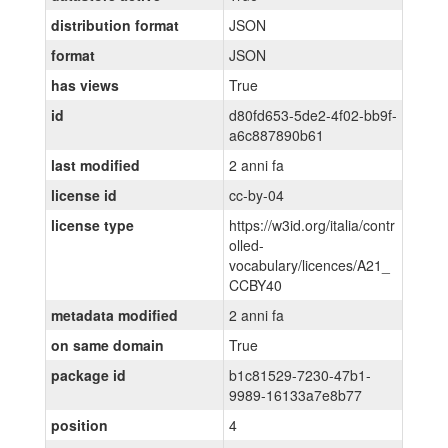
distribution format
JSON
format
JSON
has views
True
id
d80fd653-5de2-4f02-bb9f-
a6c887890b61
last modified
2 anni fa
license id
cc-by-04
license type
https://w3id.org/italia/contr
olled-
vocabulary/licences/A21_
CCBY40
metadata modified
2 anni fa
on same domain
True
package id
b1c81529-7230-47b1-
9989-16133a7e8b77
position
4